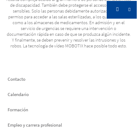
de discapacidad. También debe protegerse el acceso a las zonas
sensibles. Solo las personas debidamente autorizadas tienen
permiso para acceder a las salas esterilizadas, a los quirófanos, así
como a los almacenes de medicamentos. En admisión y en el
servicio de urgencias se requiere una intervención o
documentación rápida en caso de que se produzca algún incidente.
Y finalmente, se deben prevenir y resolver las intrusiones y los
robos. La tecnología de vídeo MOBOTIX hace posible todo esto.
Footer
Contacto
left
Calendario
Formación
Empleo y carrera profesional