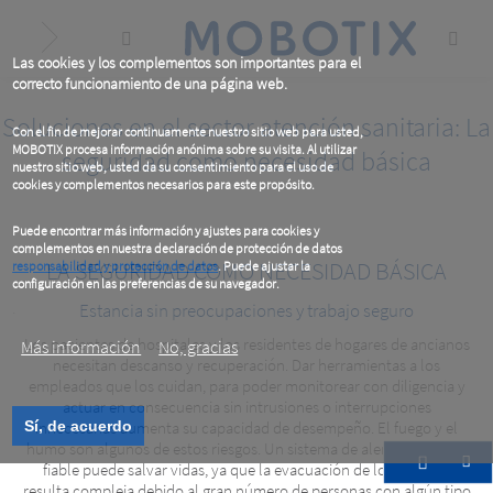
Skip
to
main
content
Las cookies y los complementos son importantes para el
correcto funcionamiento de una página web.
Soluciones en el sector atención sanitaria: La
Con el fin de mejorar continuamente nuestro sitio web para usted,
MOBOTIX procesa información anónima sobre su visita. Al utilizar
seguridad como necesidad básica
nuestro sitio web, usted da su consentimiento para el uso de
cookies y complementos necesarios para este propósito.
Puede encontrar más información y ajustes para cookies y
complementos en nuestra declaración de protección de datos
LA SEGURIDAD COMO NECESIDAD BÁSICA
responsabilidad y protección de datos
. Puede ajustar la
configuración en las preferencias de su navegador.
.
Estancia sin preocupaciones y trabajo seguro
Los pacientes de hospitales y los residentes de hogares de ancianos
Más información
No, gracias
necesitan descanso y recuperación. Dar herramientas a los
empleados que los cuidan, para poder monitorear con diligencia y
actuar en consecuencia sin intrusiones o interrupciones
Sí, de acuerdo
innecesarias aumenta su capacidad de desempeño. El fuego y el
humo son algunos de estos riesgos. Un sistema de alerta temprana
fiable puede salvar vidas, ya que la evacuación de los edificios
resulta compleja debido al gran número de personas con algún tipo