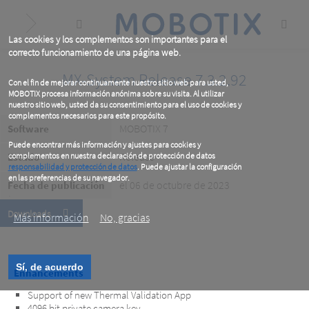
Skip
to
main
content
Las cookies y los complementos son importantes para el
correcto funcionamiento de una página web.
MX-System Release 7.3.2.92
Con el fin de mejorar continuamente nuestro sitio web para usted,
MOBOTIX procesa información anónima sobre su visita. Al utilizar
nuestro sitio web, usted da su consentimiento para el uso de cookies y
complementos necesarios para este propósito.
MOBOTIX 7
Software
Puede encontrar más información y ajustes para cookies y
Release
Estado
complementos en nuestra declaración de protección de datos
responsabilidad y protección de datos
. Puede ajustar la configuración
en las preferencias de su navegador.
el 06 de octubre de 2023
Fecha de publicación
.
Downloads
Más información
No, gracias
Sí, de acuerdo
Enhancements
Support of new Thermal Validation App
4096 bit private camera key