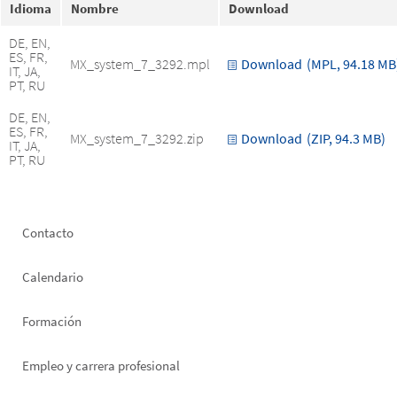
Idioma
Nombre
Download
DE, EN,
ES, FR,
MX_system_7_3292.mpl
Download
(MPL, 94.18 MB
IT, JA,
PT, RU
DE, EN,
ES, FR,
MX_system_7_3292.zip
Download
(ZIP, 94.3 MB)
IT, JA,
PT, RU
Footer
Contacto
left
Calendario
Formación
Empleo y carrera profesional