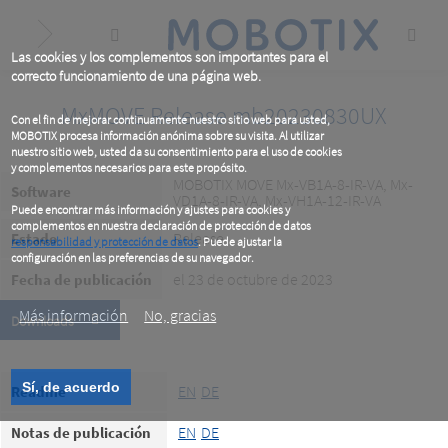
Skip
to
main
content
Las cookies y los complementos son importantes para el
correcto funcionamiento de una página web.
MxMOVE Release mb20230830UX
Con el fin de mejorar continuamente nuestro sitio web para usted,
MOBOTIX procesa información anónima sobre su visita. Al utilizar
nuestro sitio web, usted da su consentimiento para el uso de cookies
y complementos necesarios para este propósito.
MOBOTIX MOVE Mx-VB1A-8-IR-VA, Mx-
Software
VD1A-8-IR-VA, Mx-VH1A-12-IR-VA
Puede encontrar más información y ajustes para cookies y
complementos en nuestra declaración de protección de datos
Release
Estado
responsabilidad y protección de datos
. Puede ajustar la
configuración en las preferencias de su navegador.
.
el 23 de octubre de 2023
Fecha de publicación
Más información
No, gracias
Downloads
Sí, de acuerdo
EN
DE
Readme
EN
DE
Notas de publicación