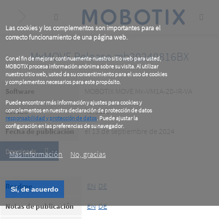
Skip
to
main
content
Las cookies y los complementos son importantes para el
correcto funcionamiento de una página web.
MxMOVE Release mb20240816BX
Con el fin de mejorar continuamente nuestro sitio web para usted,
MOBOTIX procesa información anónima sobre su visita. Al utilizar
nuestro sitio web, usted da su consentimiento para el uso de cookies
y complementos necesarios para este propósito.
MOBOTIX MOVE Mx-VM1A-20-IR-VA
Software
Puede encontrar más información y ajustes para cookies y
Release
Estado
complementos en nuestra declaración de protección de datos
responsabilidad y protección de datos
. Puede ajustar la
configuración en las preferencias de su navegador.
el 13 de septiembre de 2024
Fecha de publicación
.
Downloads
Más información
No, gracias
EN
DE
Readme
Sí, de acuerdo
EN
DE
Notas de publicación