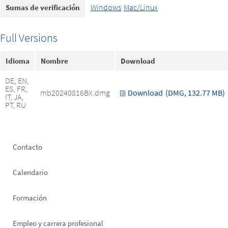
Windows
Mac/Linux
Sumas de verificación
Full Versions
Idioma
Nombre
Download
DE, EN,
ES, FR,
mb20240816BX.dmg
Download
(DMG, 132.77 MB)
IT, JA,
PT, RU
Footer
Contacto
left
Calendario
Formación
Empleo y carrera profesional