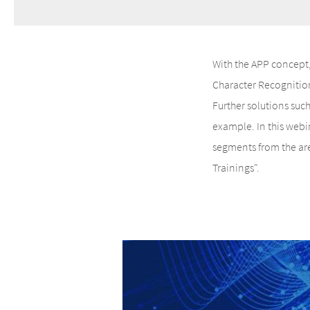
With the APP concept,
Character Recognition
Further solutions suc
example. In this webi
segments from the are
Trainings".