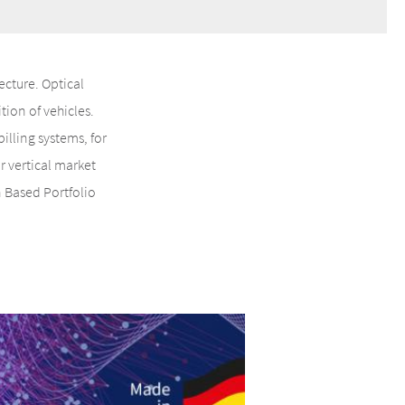
ecture. Optical
tion of vehicles.
illing systems, for
r vertical market
n Based Portfolio