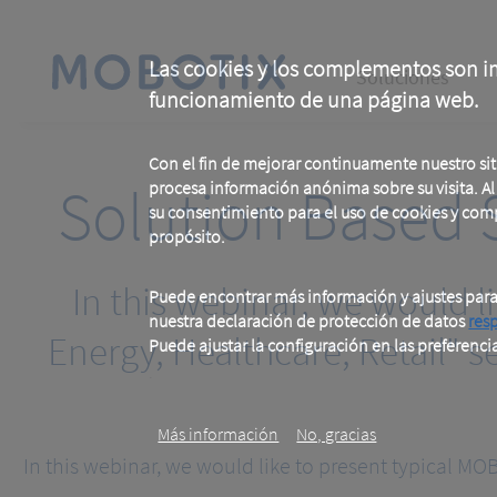
Skip
to
main
Main
content
Las cookies y los complementos son im
Soluciones
funcionamiento de una página web.
navigation
Con el fin de mejorar continuamente nuestro si
Solution Based 
procesa información anónima sobre su visita. Al u
su consentimiento para el uso de cookies y com
propósito.
In this webinar, we would l
Puede encontrar más información y ajustes par
nuestra declaración de protección de datos
res
Energy, Healthcare, Retail" 
Puede ajustar la configuración en las preferenci
.
Más información
No, gracias
In this webinar, we would like to present typical MOB