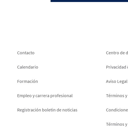
Footer
Foot
Contacto
Centro de 
left
right
Calendario
Privacidad
Formación
Aviso Legal
Empleo y carrera profesional
Términos y
Registración boletin de noticias
Condiciones
Términos y