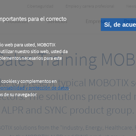
Header
Ciberseguridad
Empleo y carrera profesional
News
Meta
portantes para el correcto
Productos
Servicios
Empresa
Partn
Sí, de acu
tio web para usted, MOBOTIX
Sales Training M
tilizar nuestro sitio web, usted da
plementos necesarios para este
ike to present typical MOBOTIX s
a cookies y complementos en
ponsabilidad y protección de datos
.
sectors. The solutions presented
as de su navegador.
ALPR and SYNC product group.
OTIX solutions from the "Industry, Energy, Healthcare, 