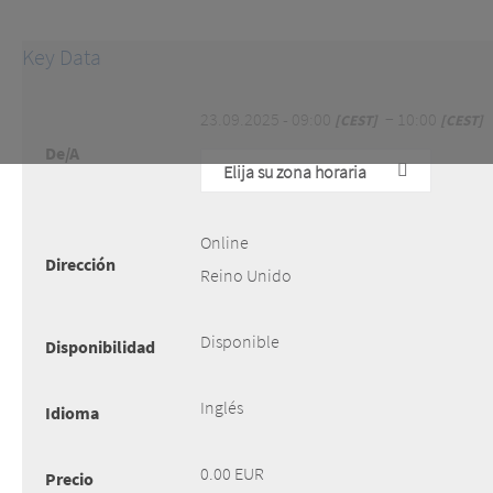
Key Data
23.09.2025 - 09:00
− 10:00
CEST
CEST
De/A
Elija su zona horaria
Online
Dirección
Reino Unido
Disponible
Disponibilidad
Inglés
Idioma
0.00 EUR
Precio