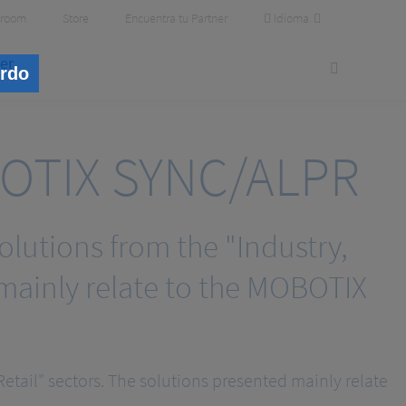
Idioma
room
Store
Encuentra tu Partner
er
erdo
OBOTIX SYNC/ALPR
olutions from the "Industry,
 mainly relate to the MOBOTIX
Retail" sectors. The solutions presented mainly relate