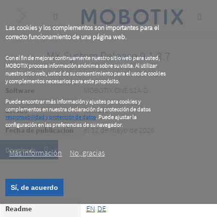
Skip
to
main
content
Las cookies y los complementos son importantes para el
correcto funcionamiento de una página web.
MX-System Release 9.1.3.7
Con el fin de mejorar continuamente nuestro sitio web para usted,
MOBOTIX procesa información anónima sobre su visita. Al utilizar
nuestro sitio web, usted da su consentimiento para el uso de cookies
y complementos necesarios para este propósito.
MOBOTIX ONE S1A-D
Software
Puede encontrar más información y ajustes para cookies y
Release
Estado
complementos en nuestra declaración de protección de datos
responsabilidad y protección de datos
. Puede ajustar la
configuración en las preferencias de su navegador.
el 12 de mayo de 2026
Fecha de publicación
.
Downloads
Más información
No, gracias
Sí, de acuerdo
EN
DE
Readme