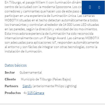
En Tilburgo, el pasaje Willem II con iluminación dinámica conecta el
MOBOTIX dirige la experiencia de
centro de la ciudad con la moderna Spoorzone. Los ciclistas,
corredores y caminantes que hacen uso de este paso subterráneo
iluminación en el pasaje Willem II
participan en una experiencia de iluminación única. Las cámaras
MOBOTIX situadas en el techo detectan automáticamente a todos
WILLEM II-PASSAGE
los transeúntes y controlan alrededor de 14 000 luces LED situadas
en las paredes, según la dirección y velocidad de los movimientos.
MOBOTIX dirige la experiencia de
Esta innovadora experiencia de iluminación ha sido reconocida
internacionalmente con un iF Design Award. Las cámaras MOBOTIX
iluminación en el pasaje Willem II
son adecuadas para aplicaciones IoT, responden automáticamente
al entorno y son fáciles de integrar con otras tecnologías, como la
instalación de iluminación.
Datos básicos
Sector
Gubernamental
Cliente
Municipio de Tilburgo (Países Bajos)
Partners
Signify
(anteriormente Philips Lighting)
Productos
4x
S15 Cámara