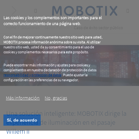
Skip
to
main
content
Las cookies y los complementos son importantes para el
correcto funcionamiento de una página web.
Breadcrumb
Home
Soluciones
Sector Público
Caso de éxito sector público
Con el fin de mejorar continuamente nuestro sitio web para usted,
MOBOTIX procesa información anónima sobre su visita. Al utilizar
nuestro sitio web, usted da su consentimiento para el uso de
cookies y complementos necesarios para este propósito.
Puede encontrar más información y ajustes para cookies y
complementos en nuestra declaración de protección de datos
responsabilidad y protección de datos
. Puede ajustar la
configuración en las preferencias de su navegador.
.
Más información
No, gracias
Una solución inteligente: MOBOTIX dirige la
Sí, de acuerdo
experiencia de iluminación en el pasaje
WILLEM II-PASSAGE
Willem II