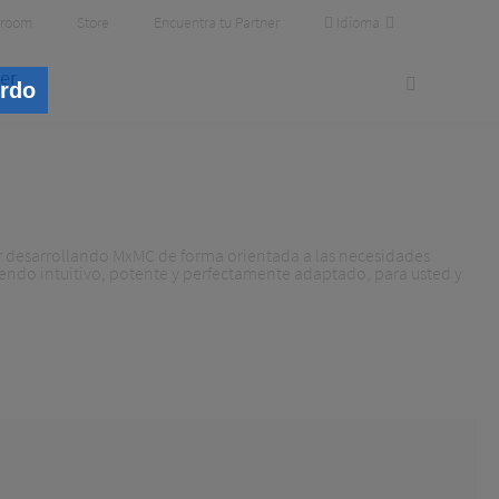
Idioma
room
Store
Encuentra tu Partner
er
erdo
r desarrollando MxMC de forma orientada a las necesidades
 siendo intuitivo, potente y perfectamente adaptado, para usted y