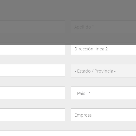
Dirección
línea
2
State/Province
Company