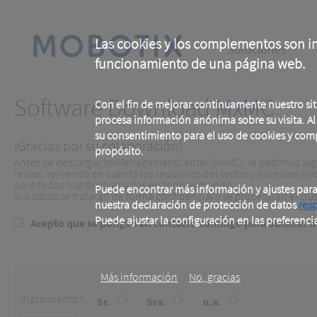
Skip
to
main
Main
content
Las cookies y los complementos son im
Soluciones
funcionamiento de una página web.
navigation
Software Download MxMC
Con el fin de mejorar continuamente nuestro si
procesa información anónima sobre su visita. Al u
su consentimiento para el uso de cookies y com
¡Gracias por su colaboración!
propósito.
Antes de descargar MxManagementCenter (MxMC), le pedimos algun
reales, teniendo en cuenta los requisitos del sector y los escenar
para todos nuestros usuarios en todo el mundo.
Puede encontrar más información y ajustes par
Sus datos se tratarán de forma confidencial y se procesarán excl
nuestra declaración de protección de datos
res
Puede ajustar la configuración en las preferenci
Consent
Acepto que se pongan en contacto conmigo para obtener m
.
to
contact
Más información
No, gracias
Tratamiento
Sr.
Sra.
n.a.