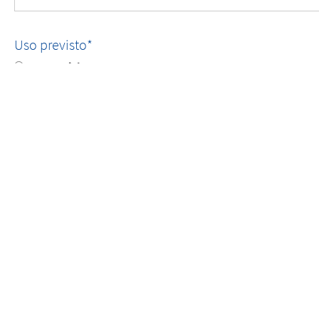
Uso previsto
Comercial
Privado
KRITIS/NIS2 (Norma europea para infraestructuras críticas
Integración en VMS existentes
Entorno de prueba/evaluación
Otro(s)
Cantidad de cámaras
Hasta 10 cámaras