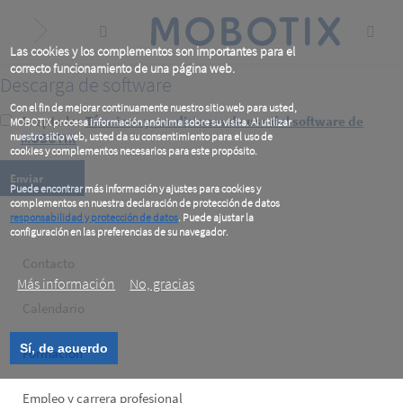
Skip
to
main
content
Las cookies y los complementos son importantes para el
correcto funcionamiento de una página web.
Descarga de software
Con el fin de mejorar continuamente nuestro sitio web para usted,
Acepto los
Términos y condiciones de uso del software de
MOBOTIX procesa información anónima sobre su visita. Al utilizar
nuestro sitio web, usted da su consentimiento para el uso de
MOBOTIX
*
cookies y complementos necesarios para este propósito.
Puede encontrar más información y ajustes para cookies y
complementos en nuestra declaración de protección de datos
responsabilidad y protección de datos
. Puede ajustar la
configuración en las preferencias de su navegador.
.
Footer
Contacto
Más información
No, gracias
left
Calendario
Sí, de acuerdo
Formación
Empleo y carrera profesional