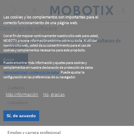
Skip
to
main
content
Las cookies y los complementos son importantes para el
correcto funcionamiento de una página web.
Descarga de software
Con el fin de mejorar continuamente nuestro sitio web para usted,
Acepto los
Términos y condiciones de uso del software de
MOBOTIX procesa información anónima sobre su visita. Al utilizar
nuestro sitio web, usted da su consentimiento para el uso de
MOBOTIX
*
cookies y complementos necesarios para este propósito.
Puede encontrar más información y ajustes para cookies y
complementos en nuestra declaración de protección de datos
responsabilidad y protección de datos
. Puede ajustar la
configuración en las preferencias de su navegador.
.
Footer
Contacto
Más información
No, gracias
left
Calendario
Sí, de acuerdo
Formación
Empleo y carrera profesional