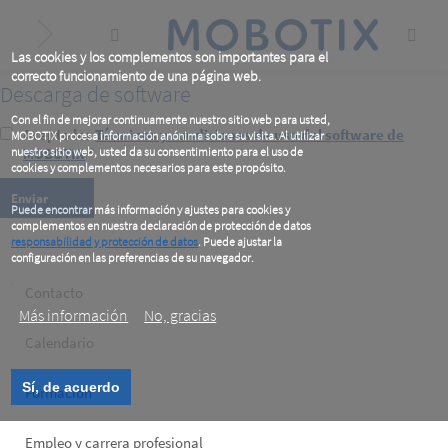
Skip
to
main
content
Las cookies y los complementos son importantes para el
correcto funcionamiento de una página web.
Descarga de software
Con el fin de mejorar continuamente nuestro sitio web para usted,
Acepto los
Términos y condiciones de uso del software de
MOBOTIX procesa información anónima sobre su visita. Al utilizar
nuestro sitio web, usted da su consentimiento para el uso de
MOBOTIX
*
cookies y complementos necesarios para este propósito.
Puede encontrar más información y ajustes para cookies y
complementos en nuestra declaración de protección de datos
responsabilidad y protección de datos
. Puede ajustar la
configuración en las preferencias de su navegador.
.
Footer
Contacto
Más información
No, gracias
left
Calendario
Sí, de acuerdo
Formación
Empleo y carrera profesional