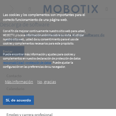
Skip
to
main
content
Las cookies y los complementos son importantes para el
correcto funcionamiento de una página web.
Descarga de software
Con el fin de mejorar continuamente nuestro sitio web para usted,
Acepto los
Términos y condiciones de uso del software de
MOBOTIX procesa información anónima sobre su visita. Al utilizar
nuestro sitio web, usted da su consentimiento para el uso de
MOBOTIX
*
cookies y complementos necesarios para este propósito.
Puede encontrar más información y ajustes para cookies y
complementos en nuestra declaración de protección de datos
responsabilidad y protección de datos
. Puede ajustar la
configuración en las preferencias de su navegador.
.
Footer
Contacto
Más información
No, gracias
left
Calendario
Sí, de acuerdo
Formación
Empleo y carrera profesional