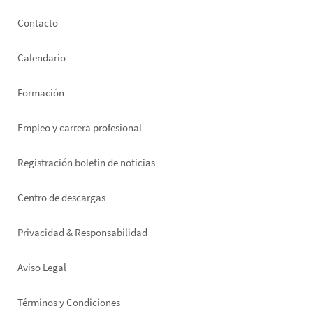
Footer
Contacto
left
Calendario
Formación
Empleo y carrera profesional
Registración boletin de noticias
Footer
Centro de descargas
right
Privacidad & Responsabilidad
Aviso Legal
Términos y Condiciones