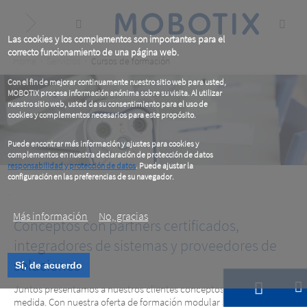
Skip
to
main
content
Las cookies y los complementos son importantes para el
correcto funcionamiento de una página web.
Breadcrumb
Home
Servicios
Cursos de formación
Con el fin de mejorar continuamente nuestro sitio web para usted,
MOBOTIX procesa información anónima sobre su visita. Al utilizar
nuestro sitio web, usted da su consentimiento para el uso de
cookies y complementos necesarios para este propósito.
Puede encontrar más información y ajustes para cookies y
complementos en nuestra declaración de protección de datos
responsabilidad y protección de datos
. Puede ajustar la
configuración en las preferencias de su navegador.
.
Más información
No, gracias
Conceptos con partners certificados,
integradores de sistemas y proveedores de
soluciones
Sí, de acuerdo
Cursos de formación
Juntos presentamos a nuestros clientes conceptos hechos a
medida. Con nuestra oferta de formación modular se cualificará