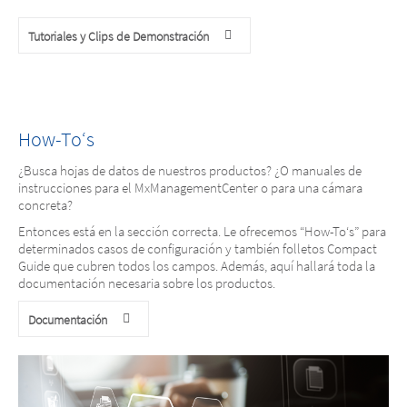
Tutoriales y Clips de Demonstración
How-To‘s
¿Busca hojas de datos de nuestros productos? ¿O manuales de
instrucciones para el MxManagementCenter o para una cámara
concreta?
Entonces está en la sección correcta. Le ofrecemos “How-To‘s” para
determinados casos de configuración y también folletos Compact
Guide que cubren todos los campos. Además, aquí hallará toda la
documentación necesaria sobre los productos.
Documentación