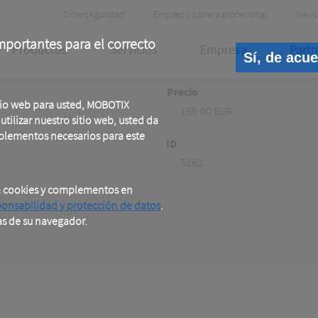
Header
Ciberseguridad
Empleo y carrera profesional
News
Meta
portantes para el correcto
Productos
Servicios
Empresa
Partn
Sí, de acu
Precio
tio web para usted, MOBOTIX
199.00 EUR
tilizar nuestro sitio web, usted da
plementos necesarios para este
ID
5161
a cookies y complementos en
ponsabilidad y protección de datos
.
as de su navegador.