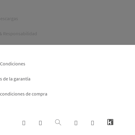
er
descargas
 & Responsabilidad
 Condiciones
 de la garantía
 condiciones de compra