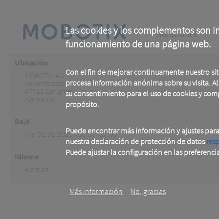
Skip
to
main
Main
content
Las cookies y los complementos son im
Soluciones
funcionamiento de una página web.
navigation
Ubicación
Con el fin de mejorar continuamente nuestro si
MOBOTIX AG
procesa información anónima sobre su visita. Al u
Kaiserstrasse
67722
Langmeil
su consentimiento para el uso de cookies y com
Alemania
propósito.
De/A
Puede encontrar más información y ajustes par
Vie, 31.01.2025 - 08:30 -17:00
nuestra declaración de protección de datos
res
Puede ajustar la configuración en las preferenci
Idioma
.
Alemán
Más información
No, gracias