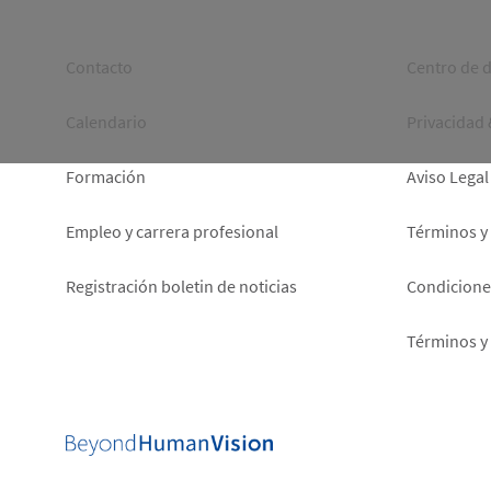
Footer
Foot
Contacto
Centro de 
left
right
Calendario
Privacidad
Formación
Aviso Legal
Empleo y carrera profesional
Términos y
Registración boletin de noticias
Condiciones
Términos y