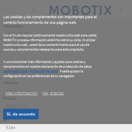
Skip
to
main
content
Las cookies y los complementos son importantes para el
correcto funcionamiento de una página web.
Ubicación
MOBOTIX AG
Con el fin de mejorar continuamente nuestro sitio web para usted,
Kaiserstrasse
MOBOTIX procesa información anónima sobre su visita. Al utilizar
67722
Langmeil
nuestro sitio web, usted da su consentimiento para el uso de
Alemania
cookies y complementos necesarios para este propósito.
De/A
Puede encontrar más información y ajustes para cookies y
complementos en nuestra declaración de protección de datos
Jue, 20.02.2025 - 08:30 -17:00
responsabilidad y protección de datos
. Puede ajustar la
configuración en las preferencias de su navegador.
.
Idioma
Alemán
Más información
No, gracias
Precio
199.00 EUR
Sí, de acuerdo
ID
5164