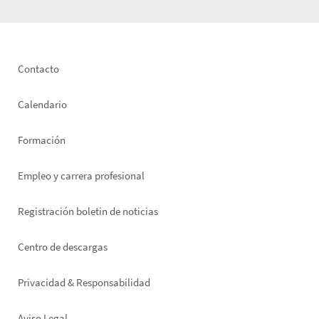
Footer
Contacto
left
Calendario
Formación
Empleo y carrera profesional
Registración boletin de noticias
Footer
Centro de descargas
right
Privacidad & Responsabilidad
Aviso Legal