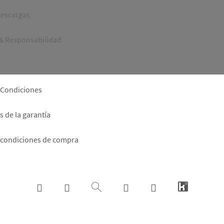
er
descargas
 & Responsabilidad
 Condiciones
 de la garantía
 condiciones de compra