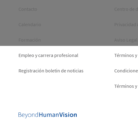
Footer
Foot
Contacto
Centro de 
left
right
Calendario
Privacidad
Formación
Aviso Legal
Empleo y carrera profesional
Términos y
Registración boletin de noticias
Condiciones
Términos y