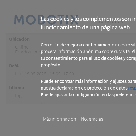
Skip
to
main
Main
content
Las cookies y los complementos son im
Soluciones
funcionamiento de una página web.
navigation
Ubicación
Con el fin de mejorar continuamente nuestro si
Online
,
procesa información anónima sobre su visita. Al u
Estados Unidos
su consentimiento para el uso de cookies y com
propósito.
De/A
Lun, 19.05.2025 - 16:00 -17:00
Puede encontrar más información y ajustes par
Idioma
nuestra declaración de protección de datos
res
Puede ajustar la configuración en las preferenci
Inglés
.
Más información
No, gracias