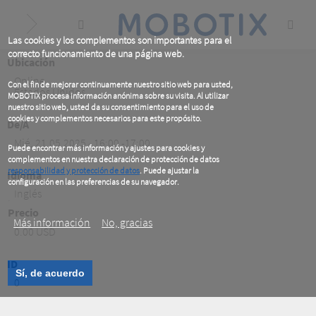
Skip
to
main
content
Las cookies y los complementos son importantes para el
correcto funcionamiento de una página web.
Ubicación
Online
,
Con el fin de mejorar continuamente nuestro sitio web para usted,
Estados Unidos
MOBOTIX procesa información anónima sobre su visita. Al utilizar
nuestro sitio web, usted da su consentimiento para el uso de
cookies y complementos necesarios para este propósito.
De/A
Mié, 21.05.2025 - 16:00 -17:00
Puede encontrar más información y ajustes para cookies y
complementos en nuestra declaración de protección de datos
responsabilidad y protección de datos
. Puede ajustar la
Idioma
configuración en las preferencias de su navegador.
Inglés
.
Precio
Más información
No, gracias
0.00 USD
ID
Sí, de acuerdo
0