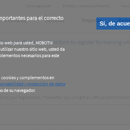
Header
Ciberseguridad
Empleo y carrera profesional
News
Meta
portantes para el correcto
Productos
Servicios
Empresa
Partn
Sí, de acu
Program. Please use this form to register for training 
tio web para usted, MOBOTIX
tilizar nuestro sitio web, usted da
plementos necesarios para este
 tiene previsto asistir.
a cookies y complementos en
ponsabilidad y protección de datos
.
as de su navegador.
 of your registration. Thereafter, you will get an official confirmation