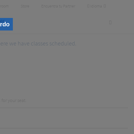
Idioma
room
Store
Encuentra tu Partner
er
erdo
where we have classes scheduled.
 for your seat.