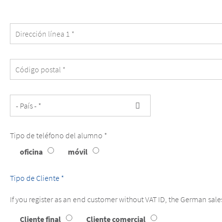
is
identical
with
the
student's
email.
Tipo de teléfono del alumno *
Tipo
oficina
móvil
de
teléfono
del
Tipo de Cliente *
alumno
If you register as an end customer without VAT ID, the German sale
Tipo
Cliente final
Cliente comercial