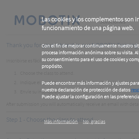
Skip
to
main
Main
content
Las cookies y los complementos son im
Soluciones
funcionamiento de una página web.
navigation
Thank you for your interest in our MOBOTIX Training 
Con el fin de mejorar continuamente nuestro si
procesa información anónima sobre su visita. Al u
su consentimiento para el uso de cookies y com
Inscribirse es fácil:
propósito.
Choose the class to attend.
Indique el nombre y los datos de contacto de la persona que
Puede encontrar más información y ajustes par
nuestra declaración de protección de datos
res
Envíe su inscripción.
Puede ajustar la configuración en las preferenci
After submission you will automatically receive an email with details
.
Step 1 - Choose the class to attend.
Más información
No, gracias