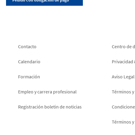
Footer
Foot
Contacto
Centro de 
left
right
Calendario
Privacidad
Formación
Aviso Legal
Empleo y carrera profesional
Términos y
Registración boletin de noticias
Condiciones
Términos y