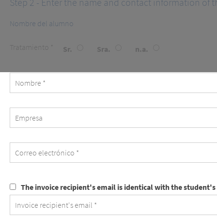
Step 2 - Enter the name and contact information of t
Nombre del alumno
Tratamiento *
Sr.
Sra.
n.a.
Empresa
The
The invoice recipient's email is identical with the student's
invoice
recipient's
email