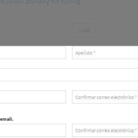
he person attending the training
Título
 email.