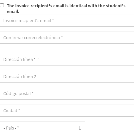
The
The invoice recipient's email is identical with the student's
invoice
email.
recipient's
email
is
identical
with
the
student's
email.