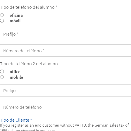
Tipo de teléfono del alumno *
Tipo
oficina
de
móvil
teléfono
del
alumno
Tipo de teléfono 2 del alumno
Tipo
office
de
mobile
teléfono
2
del
alumno
Tipo de Cliente *
If you register as an end customer without VAT ID, the German sales tax of
19% will be charged in any case.