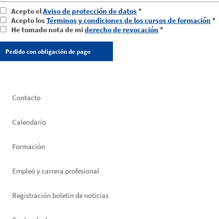
Acepto el
Aviso de protección de datos
*
Acepto los
Términos y condiciones de los cursos de formación
*
He tomado nota de mi
derecho de revocación
*
Footer
Contacto
left
Calendario
Formación
Empleo y carrera profesional
Registración boletin de noticias