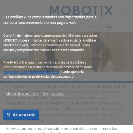
Skip
to
main
content
Las cookies y los complementos son importantes para el
correcto funcionamiento de una página web.
Breadcrumb
Home
Empresa
MOBOTIX Empleo y Carrera
Administration
Con el fin de mejorar continuamente nuestro sitio web para usted,
MOBOTIX procesa información anónima sobre su visita. Al utilizar
nuestro sitio web, usted da su consentimiento para el uso de
cookies y complementos necesarios para este propósito.
Puede encontrar más información y ajustes para cookies y
complementos en nuestra declaración de protección de datos
responsabilidad y protección de datos
. Puede ajustar la
configuración en las preferencias de su navegador.
.
Administración y Gestión
Un aspecto fundamental de nuestro éxito como empresa es que se
hace un seguimiento intensivo de todos los procesos. Para lograr
Más información
No, gracias
que las actividades del negocio se desarrollen de manera
Administración y Gestión
impecable, no debemos perder nunca de vista los números y los
recursos, desde la adquisición de diferentes componentes durante
el suministro y la recepción de los pedidos, hasta el embalaje, la
Sí, de acuerdo
logística y los envíos.
Además, aunque nuestras soluciones satisfacen con creces las