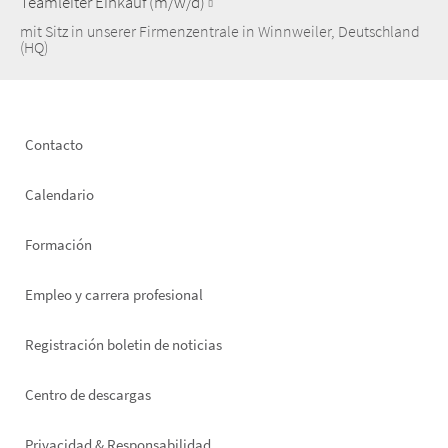
Teamleiter Einkauf (m/w/d)
mit Sitz in unserer Firmenzentrale in Winnweiler, Deutschland
(HQ)
Footer
Contacto
left
Calendario
Formación
Empleo y carrera profesional
Registración boletin de noticias
Footer
Centro de descargas
right
Privacidad & Responsabilidad