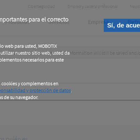
Header
Ciberseguridad
Empleo y carrera profesional
News
Meta
portantes para el correcto
Productos
Servicios
Empresa
Partn
Sí, de acu
tio web para usted, MOBOTIX
test data. When submitted, this information
tilizar nuestro sitio web, usted da
will still be saved
and/
plementos necesarios para este
a cookies y complementos en
ponsabilidad y protección de datos
.
as de su navegador.
os quién es