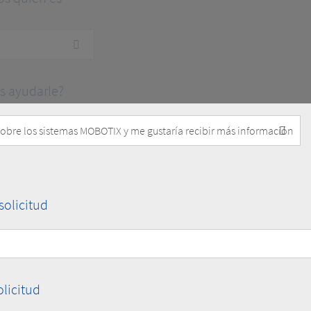
 ayudarle?
olicitud
olicitud