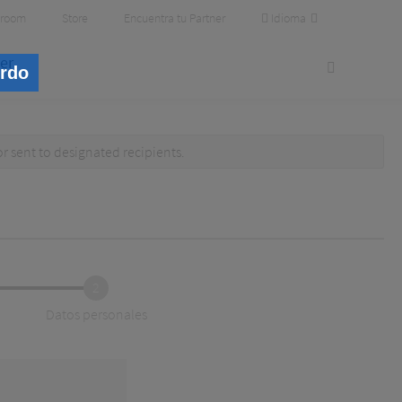
Idioma
room
Store
Encuentra tu Partner
er
erdo
or
sent to designated recipients
.
2
Datos personales