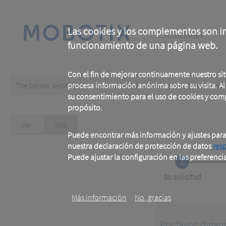
Skip
to
main
Main
content
Las cookies y los complementos son im
Soluciones
funcionamiento de una página web.
navigation
Con el fin de mejorar continuamente nuestro si
The below webform has been prepopulated with custom/random 
procesa información anónima sobre su visita. Al u
Warning
su consentimiento para el uso de cookies y com
propósito.
message
Primary
Ver
Test
(active
tab)
Puede encontrar más información y ajustes par
tabs
nuestra declaración de protección de datos
res
Puede ajustar la configuración en las preferenci
1
.
Current
Su solicitud
Más información
No, gracias
Por favor, digan