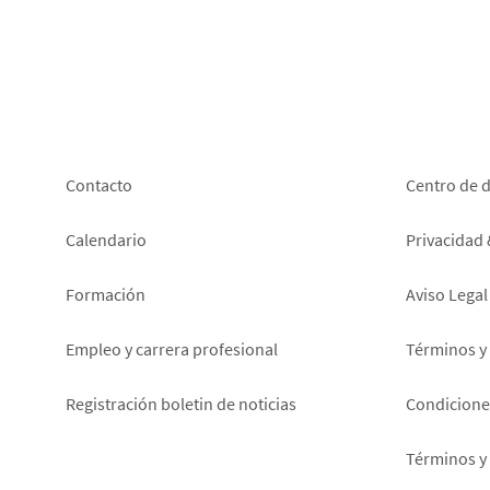
Footer
Foot
Contacto
Centro de 
left
right
Calendario
Privacidad
Formación
Aviso Legal
Empleo y carrera profesional
Términos y
Registración boletin de noticias
Condiciones
Términos y