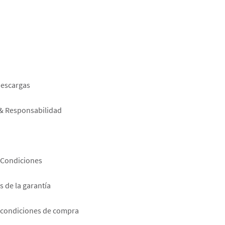
er
descargas
 & Responsabilidad
 Condiciones
 de la garantía
 condiciones de compra