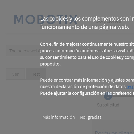
Skip
to
main
Main
content
Las cookies y los complementos son im
Soluciones
funcionamiento de una página web.
navigation
Con el fin de mejorar continuamente nuestro si
The below webform has been prepopulated with custom/random 
procesa información anónima sobre su visita. Al u
Warning
su consentimiento para el uso de cookies y com
propósito.
message
Primary
Ver
Test
(active
tab)
Puede encontrar más información y ajustes par
tabs
nuestra declaración de protección de datos
res
Puede ajustar la configuración en las preferenci
1
.
Current
Su solicitud
Más información
No, gracias
Por favor, digan