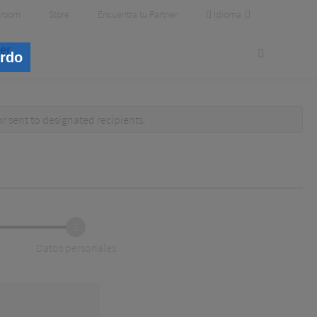
Idioma
room
Store
Encuentra tu Partner
er
erdo
or
sent to designated recipients
.
2
Datos personales