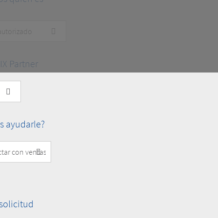
X Partner
 ayudarle?
olicitud