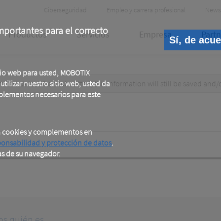
Header
Ciberseguridad
Empleo y carrera profesional
News
Meta
portantes para el correcto
Productos
Servicios
Empresa
Partn
Sí, de acu
tio web para usted, MOBOTIX
test data. When submitted, this information
tilizar nuestro sitio web, usted da
will still be saved
and/
plementos necesarios para este
a cookies y complementos en
ponsabilidad y protección de datos
.
as de su navegador.
os quién es