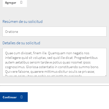
Summary
Resúmen de su solicitud
of
your
Request
Details
Detalles de su solicitud
of
your
Request