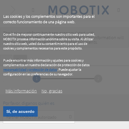
Skip
to
main
content
Las cookies y los complementos son importantes para el
correcto funcionamiento de una página web.
The below webform has been prepopulated with
Warning
Con el fin de mejorar continuamente nuestro sitio web para usted,
custom/random test data. When submitted, this information
will
MOBOTIX procesa información anónima sobre su visita. Al utilizar
message
still be saved
and/or
sent to designated recipients
.
nuestro sitio web, usted da su consentimiento para el uso de
cookies y complementos necesarios para este propósito.
Primary
Ver
Test
(active
Puede encontrar más información y ajustes para cookies y
tab)
complementos en nuestra declaración de protección de datos
tabs
responsabilidad y protección de datos
. Puede ajustar la
configuración en las preferencias de su navegador.
1
2
.
Más información
No, gracias
Por favor, diganos quién es
Sí, de acuerdo
Customer
Type