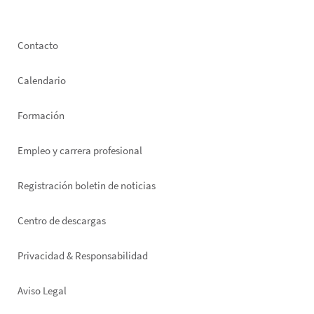
Footer
Contacto
left
Calendario
Formación
Empleo y carrera profesional
Registración boletin de noticias
Footer
Centro de descargas
right
Privacidad & Responsabilidad
Aviso Legal