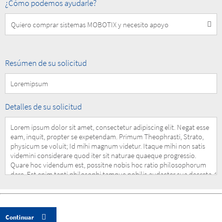
How
¿Cómo podemos ayudarle?
can
we
help
you?
Summary
Resúmen de su solicitud
of
your
Request
Details
Detalles de su solicitud
of
your
Request