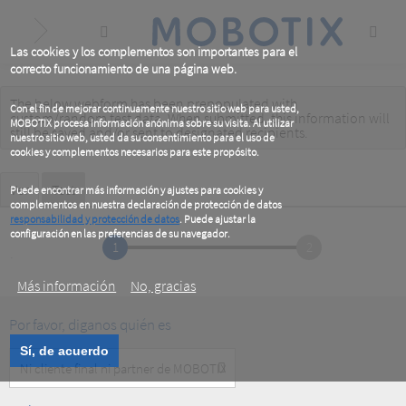
Skip
to
main
content
Las cookies y los complementos son importantes para el
correcto funcionamiento de una página web.
The below webform has been prepopulated with
Warning
Con el fin de mejorar continuamente nuestro sitio web para usted,
custom/random test data. When submitted, this information
will
MOBOTIX procesa información anónima sobre su visita. Al utilizar
message
still be saved
and/or
sent to designated recipients
.
nuestro sitio web, usted da su consentimiento para el uso de
cookies y complementos necesarios para este propósito.
Primary
Ver
Test
(active
Puede encontrar más información y ajustes para cookies y
tab)
complementos en nuestra declaración de protección de datos
tabs
responsabilidad y protección de datos
. Puede ajustar la
configuración en las preferencias de su navegador.
1
2
.
Más información
No, gracias
Por favor, diganos quién es
Sí, de acuerdo
Customer
Type