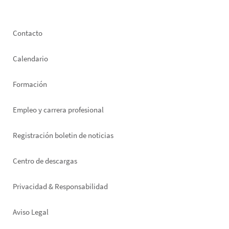
Footer
Contacto
left
Calendario
Formación
Empleo y carrera profesional
Registración boletin de noticias
Footer
Centro de descargas
right
Privacidad & Responsabilidad
Aviso Legal