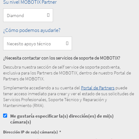
Nivel
Su nivel MOBOTIX Partner
MOBOTIX
Partner
How
¿Cómo podemos ayudarle?
can
we
help
you?
¿Necesita contactar con los servicios de soporte de MOBOTIX?
Descubra nuestra sección de self service de soporte postventa,
exclusiva para los Partners de MOBOTIX, dentro de nuestro Portal de
Partners de MOBOTIX.
Simplemente accediendo a su cuenta del
Portal de Partners
puede
tener acceso inmediato para crear y ver el estado de sus solicitudes de
Servicios Profesionales, Soporte Técnico y Reparación y
Mantenimiento (RMA).
Me gustaría especificar la(s) dirección(es) de mi(s)
cámara(s)
Dirección IP de su(s) cámara(s)