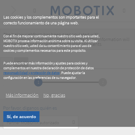
Skip
to
main
content
Las cookies y los complementos son importantes para el
correcto funcionamiento de una página web.
The below webform has been prepopulated with
Warning
Con el fin de mejorar continuamente nuestro sitio web para usted,
custom/random test data. When submitted, this information
will
MOBOTIX procesa información anónima sobre su visita. Al utilizar
message
still be saved
and/or
sent to designated recipients
.
nuestro sitio web, usted da su consentimiento para el uso de
cookies y complementos necesarios para este propósito.
Primary
Ver
Test
(active
Puede encontrar más información y ajustes para cookies y
tab)
complementos en nuestra declaración de protección de datos
tabs
responsabilidad y protección de datos
. Puede ajustar la
configuración en las preferencias de su navegador.
1
2
.
Más información
No, gracias
Por favor, diganos quién es
Sí, de acuerdo
Customer
Type