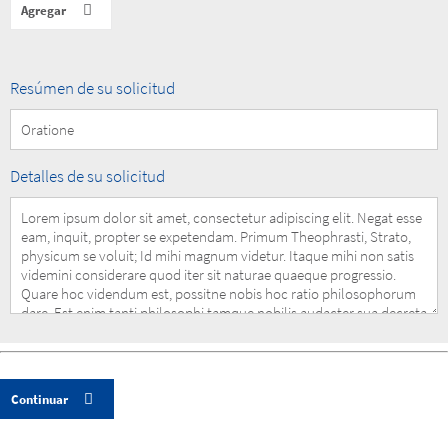
Summary
Resúmen de su solicitud
of
your
Request
Details
Detalles de su solicitud
of
your
Request