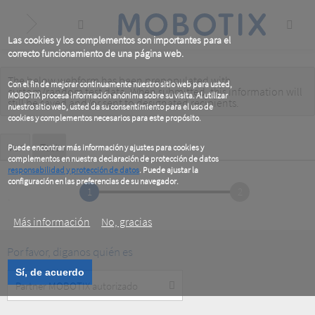
Skip
to
main
content
Las cookies y los complementos son importantes para el
correcto funcionamiento de una página web.
The below webform has been prepopulated with
Warning
Con el fin de mejorar continuamente nuestro sitio web para usted,
custom/random test data. When submitted, this information
will
MOBOTIX procesa información anónima sobre su visita. Al utilizar
message
still be saved
and/or
sent to designated recipients
.
nuestro sitio web, usted da su consentimiento para el uso de
cookies y complementos necesarios para este propósito.
Primary
Ver
Test
(active
Puede encontrar más información y ajustes para cookies y
tab)
complementos en nuestra declaración de protección de datos
tabs
responsabilidad y protección de datos
. Puede ajustar la
configuración en las preferencias de su navegador.
1
2
.
Más información
No, gracias
Por favor, diganos quién es
Sí, de acuerdo
Customer
Type