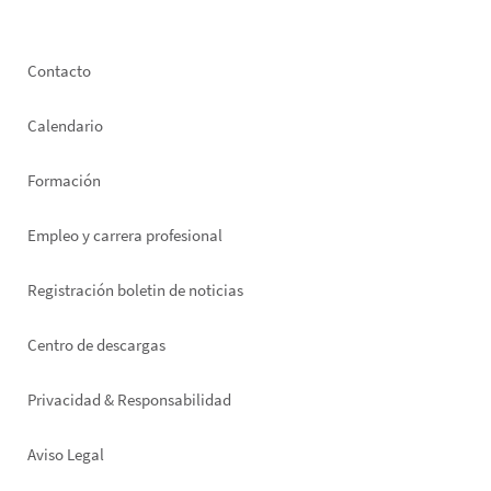
Footer
Contacto
left
Calendario
Formación
Empleo y carrera profesional
Registración boletin de noticias
Footer
Centro de descargas
right
Privacidad & Responsabilidad
Aviso Legal