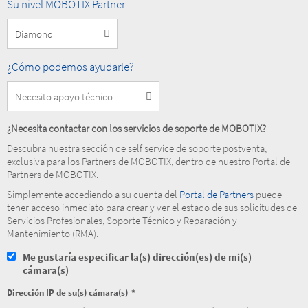
Nivel
Su nivel MOBOTIX Partner
MOBOTIX
Partner
How
¿Cómo podemos ayudarle?
can
we
help
you?
¿Necesita contactar con los servicios de soporte de MOBOTIX?
Descubra nuestra sección de self service de soporte postventa,
exclusiva para los Partners de MOBOTIX, dentro de nuestro Portal de
Partners de MOBOTIX.
Simplemente accediendo a su cuenta del
Portal de Partners
puede
tener acceso inmediato para crear y ver el estado de sus solicitudes de
Servicios Profesionales, Soporte Técnico y Reparación y
Mantenimiento (RMA).
Me gustaría especificar la(s) dirección(es) de mi(s)
cámara(s)
Dirección IP de su(s) cámara(s)