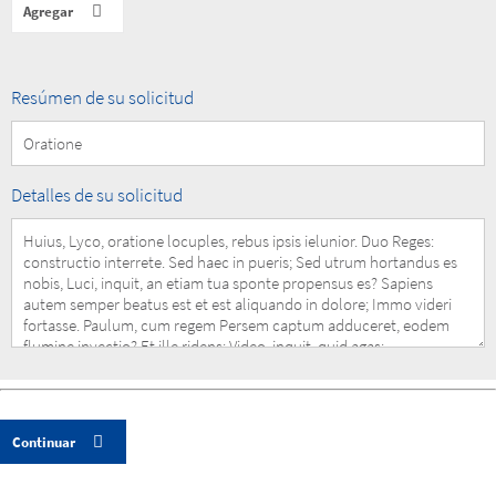
Summary
Resúmen de su solicitud
of
your
Request
Details
Detalles de su solicitud
of
your
Request