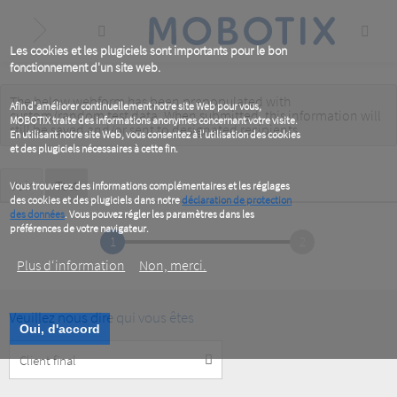
Skip
to
main
content
Les cookies et les plugiciels sont importants pour le bon
fonctionnement d'un site web.
The below webform has been prepopulated with
Warning
Afin d'améliorer continuellement notre site Web pour vous,
custom/random test data. When submitted, this information
will
MOBOTIX traite des informations anonymes concernant votre visite.
message
still be saved
and/or
sent to designated recipients
.
En utilisant notre site Web, vous consentez à l'utilisation des cookies
et des plugiciels nécessaires à cette fin.
Primary
Voir
Test
(active
Vous trouverez des informations complémentaires et les réglages
tab)
des cookies et des plugiciels dans notre
déclaration de protection
tabs
des données
. Vous pouvez régler les paramètres dans les
préférences de votre navigateur.
1
2
Plus d‘information
Non, merci.
Veuillez nous dire qui vous êtes
Oui, d'accord
Customer
Type