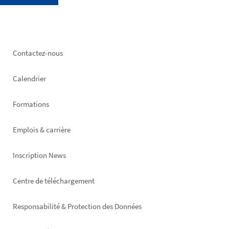
Footer
Contactez-nous
left
Calendrier
Formations
Emplois & carrière
Inscription News
Footer
Centre de téléchargement
right
Responsabilité & Protection des Données