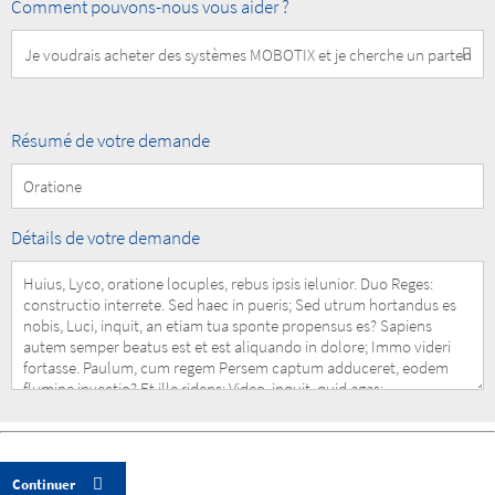
How
Comment pouvons-nous vous aider ?
can
we
help
you?
Summary
Résumé de votre demande
of
your
Request
Details
Détails de votre demande
of
your
Request