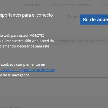
Header
Ciberseguridad
Empleo y carrera profesional
News
Meta
portantes para el correcto
Productos
Servicios
Empresa
Partn
Sí, de acu
tio web para usted, MOBOTIX
test data. When submitted, this information
tilizar nuestro sitio web, usted da
will still be saved
and/
plementos necesarios para este
a cookies y complementos en
ponsabilidad y protección de datos
.
as de su navegador.
os quién es