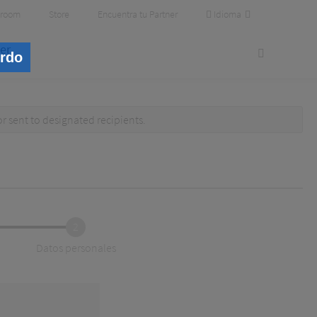
Idioma
room
Store
Encuentra tu Partner
er
erdo
or
sent to designated recipients
.
2
Datos personales