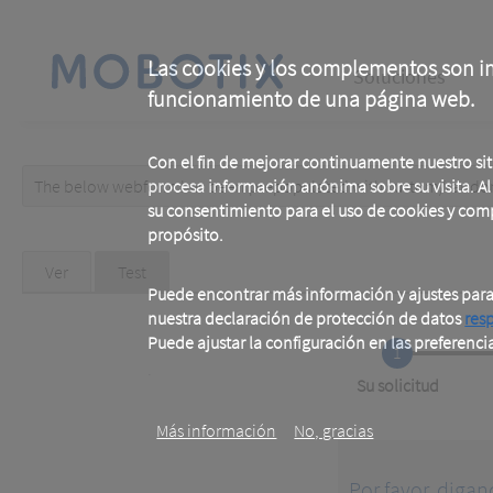
Skip
to
main
Main
content
Las cookies y los complementos son im
Soluciones
funcionamiento de una página web.
navigation
Con el fin de mejorar continuamente nuestro si
The below webform has been prepopulated with custom/random 
procesa información anónima sobre su visita. Al u
Warning
su consentimiento para el uso de cookies y com
propósito.
message
Primary
Ver
Test
(active
tab)
Puede encontrar más información y ajustes par
tabs
nuestra declaración de protección de datos
res
Puede ajustar la configuración en las preferenci
1
.
Current
Su solicitud
Más información
No, gracias
Por favor, digan