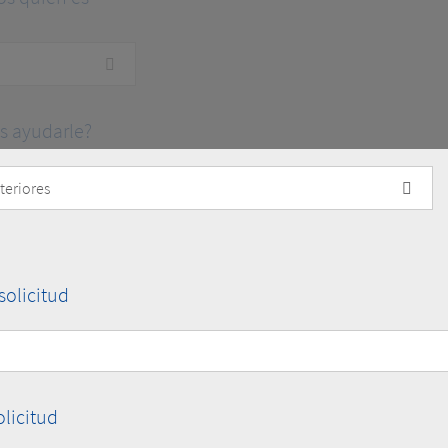
 ayudarle?
olicitud
olicitud