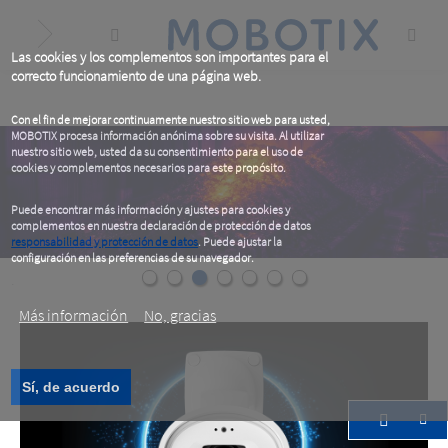
Skip
to
main
content
Las cookies y los complementos son importantes para el
correcto funcionamiento de una página web.
Con el fin de mejorar continuamente nuestro sitio web para usted,
MOBOTIX procesa información anónima sobre su visita. Al utilizar
nuestro sitio web, usted da su consentimiento para el uso de
cookies y complementos necesarios para este propósito.
Puede encontrar más información y ajustes para cookies y
complementos en nuestra declaración de protección de datos
responsabilidad y protección de datos
. Puede ajustar la
configuración en las preferencias de su navegador.
.
Más información
No, gracias
Sí, de acuerdo