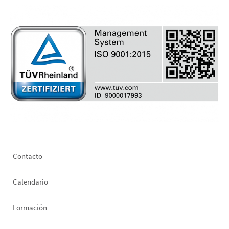
Footer
Contacto
left
Calendario
Formación