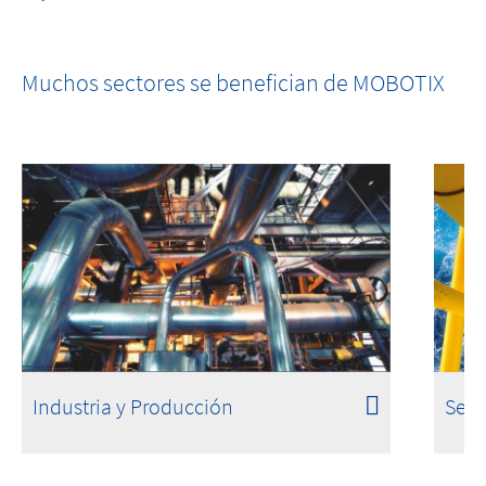
FM 3260 Approved
Los incendios no comienzan con llamas.
Muchos sectores se benefician de MOBOTIX
Industria y Producción
Serv