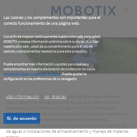
Skip
to
main
content
Las cookies y los complementos son importantes para el
correcto funcionamiento de una página web.
Breadcrumb
Home
Soluciones
Industria y Producción
Caso de éxito Industria y Producción
Con el fin de mejorar continuamente nuestro sitio web para usted,
MOBOTIX procesa información anónima sobre su visita. Al utilizar
nuestro sitio web, usted da su consentimiento para el uso de
cookies y complementos necesarios para este propósito.
Puede encontrar más información y ajustes para cookies y
complementos en nuestra declaración de protección de datos
responsabilidad y protección de datos
. Puede ajustar la
configuración en las preferencias de su navegador.
.
Más información
Fundada en 1986, TSK es una compañía global especializada en
No, gracias
TSK, España
tecnologías innovadoras que contribuyen a un desarrollo más
sostenible a nivel internacional, aportando soluciones para
diferentes sectores de la industria como infraestructuras eléctricas,
El mundo virtual permite la acción real
Sí, de acuerdo
plantas industriales, centrales de generación de energía
(convencional o renovable), Gas to Power, plantas de tratamiento
TSK, España
de aguas o instalaciones de almacenamiento y manejo de materias
primas.