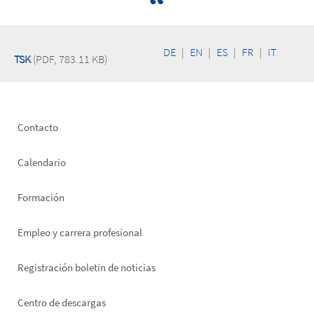
DE
|
EN
|
ES
|
FR
|
IT
TSK
(PDF, 783.11 KB)
Footer
Contacto
left
Calendario
Formación
Empleo y carrera profesional
Registración boletin de noticias
Footer
Centro de descargas