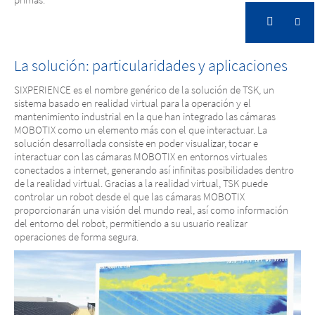
El mundo virtual permite la acción real
La solución: particularidades y aplicaciones
SIXPERIENCE es el nombre genérico de la solución de TSK, un
sistema basado en realidad virtual para la operación y el
mantenimiento industrial en la que han integrado las cámaras
MOBOTIX como un elemento más con el que interactuar. La
solución desarrollada consiste en poder visualizar, tocar e
interactuar con las cámaras MOBOTIX en entornos virtuales
conectados a internet, generando así infinitas posibilidades dentro
de la realidad virtual. Gracias a la realidad virtual, TSK puede
controlar un robot desde el que las cámaras MOBOTIX
proporcionarán una visión del mundo real, así como información
del entorno del robot, permitiendo a su usuario realizar
operaciones de forma segura.