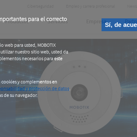
Header
Ciberseguridad
Empleo y carrera profesional
News
Meta
portantes para el correcto
Productos
Servicios
Empresa
Partn
Sí, de acu
tio web para usted, MOBOTIX
tilizar nuestro sitio web, usted da
plementos necesarios para este
a cookies y complementos en
ponsabilidad y protección de datos
.
E
as de su navegador.
e.