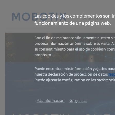
Skip
to
main
Main
content
Las cookies y los complementos son im
Soluciones
funcionamiento de una página web.
navigation
Con el fin de mejorar continuamente nuestro si
procesa información anónima sobre su visita. Al u
su consentimiento para el uso de cookies y com
propósito.
Puede encontrar más información y ajustes par
nuestra declaración de protección de datos
res
MOBOTIX c ON
Puede ajustar la configuración en las preferenci
.
Más información
No, gracias
One Room. One Sensor. Don