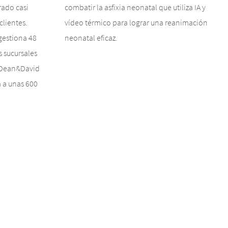
rado casi
combatir la asfixia neonatal que utiliza IA y
lientes.
vídeo térmico para lograr una reanimación
estiona 48
neonatal eficaz.
s sucursales
 Dean&David
a a unas 600