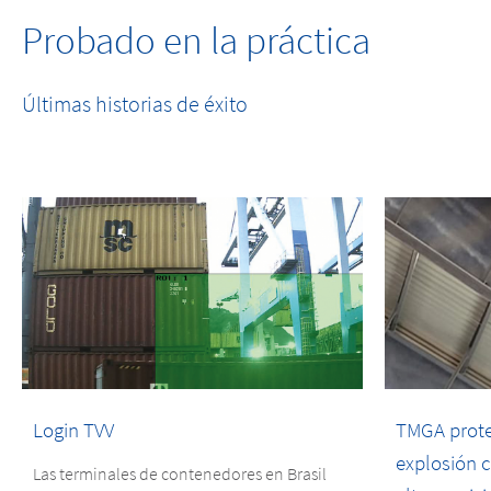
Probado en la práctica
Últimas historias de éxito
Login TVV
TMGA proteg
explosión 
Las terminales de contenedores en Brasil