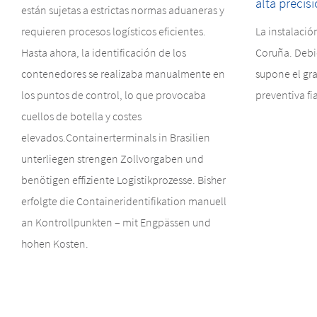
alta precis
están sujetas a estrictas normas aduaneras y
requieren procesos logísticos eficientes.
La instalació
Hasta ahora, la identificación de los
Coruña. Debi
contenedores se realizaba manualmente en
supone el gra
los puntos de control, lo que provocaba
preventiva fi
cuellos de botella y costes
elevados.Containerterminals in Brasilien
unterliegen strengen Zollvorgaben und
benötigen effiziente Logistikprozesse. Bisher
erfolgte die Containeridentifikation manuell
an Kontrollpunkten – mit Engpässen und
hohen Kosten.