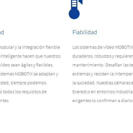
ad
Fiabilidad
odular y la integración flexible
Los sistemas de vídeo MOBOTIX
 inteligente hacen que nuestros
duraderos, robustos y requier
ídeo sean ágiles y flexibles.
mantenimiento. Desafían las t
sistemas MOBOTIX se adaptan y
extremas y resisten la intemperi
usted, siempre podemos
la suciedad. Nuestras cámaras 
si todos los requisitos de
Everest o en entornos industria
entes.
exigentes lo confirman a diario