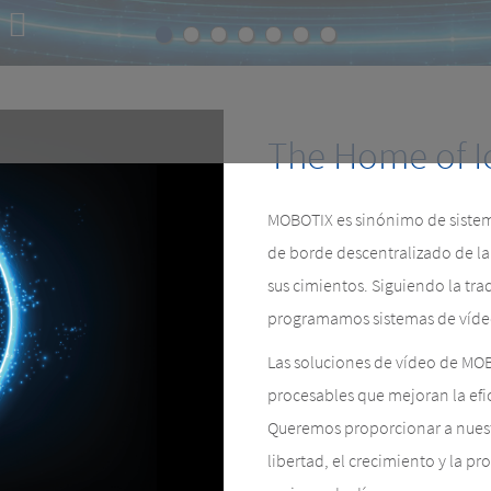
E
e.
The Home of I
MOBOTIX es sinónimo de sistem
de borde descentralizado de l
sus cimientos. Siguiendo la tra
programamos sistemas de vídeo
Las soluciones de vídeo de MO
procesables que mejoran la efi
Queremos proporcionar a nuestro
libertad, el crecimiento y la p