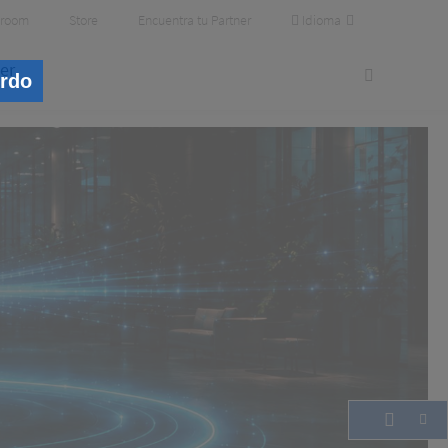
Idioma
room
Store
Encuentra tu Partner
er
erdo