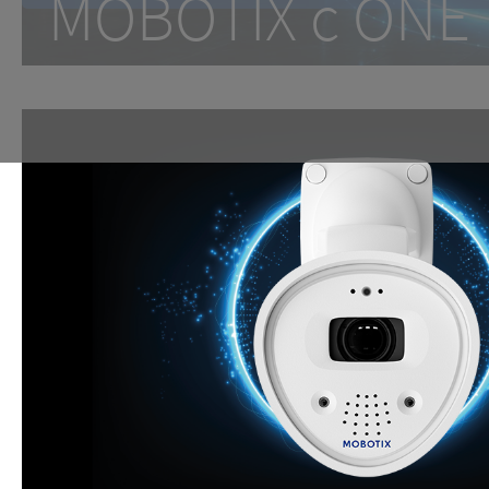
MOBOTIX c ON
One Room. One Sensor. Don