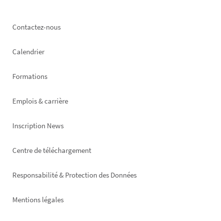
Footer
Contactez-nous
left
Calendrier
Formations
Emplois & carrière
Inscription News
Footer
Centre de téléchargement
right
Responsabilité & Protection des Données
Mentions légales