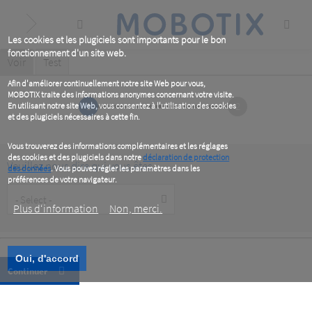
Skip
to
main
content
Les cookies et les plugiciels sont importants pour le bon
fonctionnement d'un site web.
Primary
Voir
(active
Test
tab)
tabs
Afin d'améliorer continuellement notre site Web pour vous,
MOBOTIX traite des informations anonymes concernant votre visite.
1
2
En utilisant notre site Web, vous consentez à l'utilisation des cookies
et des plugiciels nécessaires à cette fin.
Vous trouverez des informations complémentaires et les réglages
des cookies et des plugiciels dans notre
déclaration de protection
Veuillez nous dire qui vous êtes
des données
. Vous pouvez régler les paramètres dans les
préférences de votre navigateur.
Customer
Type
Plus d‘information
Non, merci.
Oui, d'accord