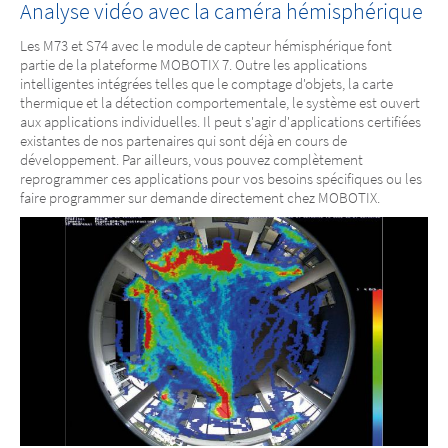
Analyse vidéo avec la caméra hémisphérique
Les M73 et S74 avec le module de capteur hémisphérique font
partie de la plateforme MOBOTIX 7. Outre les applications
intelligentes intégrées telles que le comptage d'objets, la carte
thermique et la détection comportementale, le système est ouvert
aux applications individuelles. Il peut s'agir d'applications certifiées
existantes de nos partenaires qui sont déjà en cours de
développement. Par ailleurs, vous pouvez complètement
reprogrammer ces applications pour vos besoins spécifiques ou les
faire programmer sur demande directement chez MOBOTIX.