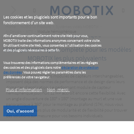
Skip
to
main
content
Les cookies et les plugiciels sont importants pour le bon
fonctionnement d'un site web.
Breadcrumb
Home
MOBOTIX Produits
Systèmes vidéo MOBOTIX
M-Design
M73
Module hémisphérique
Module hémisphérique
Afin d'améliorer continuellement notre site Web pour vous,
MOBOTIX traite des informations anonymes concernant votre visite.
En utilisant notre site Web, vous consentez à l'utilisation des cookies
Vision panoramique complète pour les modèles
et des plugiciels nécessaires à cette fin.
MOBOTIX les plus polyvalents
Vous trouverez des informations complémentaires et les réglages
des cookies et des plugiciels dans notre
déclaration de protection
des données
. Vous pouvez régler les paramètres dans les
Les M73 et S74, avec leurs modules de capteurs interchangeables,
préférences de votre navigateur.
imposent déjà des normes de performance et de design dans leurs
domaines d'application. Le performant module de capteur
Plus d‘information
Non, merci.
hémisphérique jour/nuit 12 MP accroît encore cette flexibilité. Avec
un angle d'ouverture de 180° x 180° (montage au mur) et une vue
panoramique à 360° pour le montage au plafond (S74), nous vous
proposons toujours plus de modularité et de flexibilité pour trouver
Oui, d'accord
des solutions sur mesure pour vos besoins individuels.