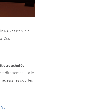
ls NAS basés sur le
o. Ces
it être achetée
lors directement via le
nécessaires pour les
TIX