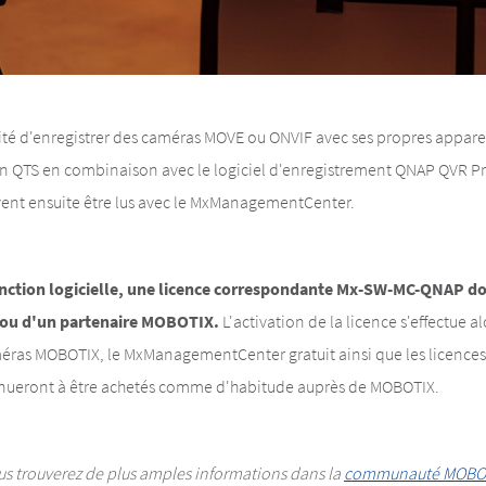
lité d'enregistrer des caméras MOVE ou ONVIF avec ses propres apparei
on QTS en combinaison avec le logiciel d'enregistrement QNAP QVR Pr
ent ensuite être lus avec le MxManagementCenter.
onction logicielle, une licence correspondante Mx-SW-MC-QNAP do
ou d'un partenaire MOBOTIX.
L'activation de la licence s'effectue a
éras MOBOTIX, le MxManagementCenter gratuit ainsi que les licences 
inueront à être achetés comme d'habitude auprès de MOBOTIX.
us trouverez de plus amples informations dans la
communauté MOBO