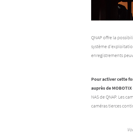
QNAP offre la possibi
système d'exploitati
enregistrements peuv
Pour activer cette f
auprès de MOBOTIX 
NAS de QNAP. Les cam
caméras tierces cont
Vo