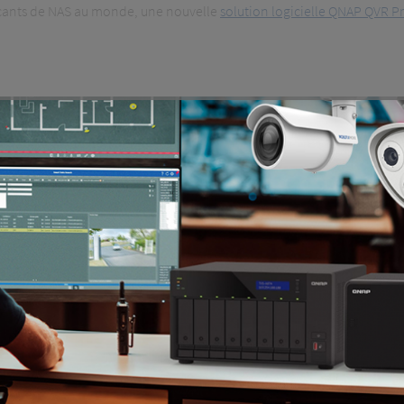
icants de NAS au monde, une nouvelle
solution logicielle QNAP QVR P