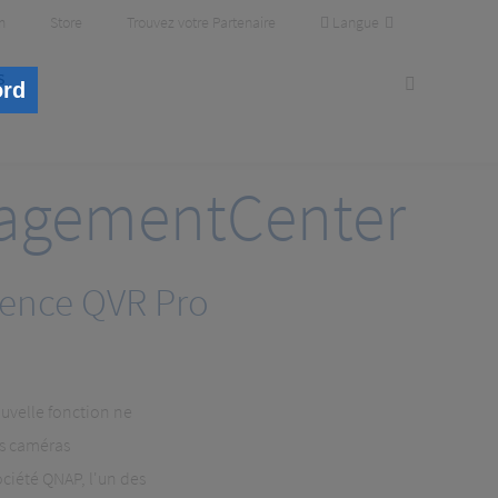
Langue
m
Store
Trouvez votre Partenaire
s
ord
nagementCenter
icence QVR Pro
ouvelle fonction ne
es caméras
ciété QNAP, l'un des