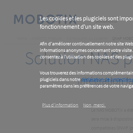
Skip
to
main
Main
content
Les cookies et les plugiciels sont impo
Solutions
fonctionnement d'un site web.
navigation
Breadcrumb
Home
MOBOTIX Produits
Composants du système
QNAP MOBO
Afin d'améliorer continuellement notre site Web
Solution NAS 
informations anonymes concernant votre visite. 
consentez à l'utilisation des cookies et des plugic
Vous trouverez des informations complémentaires
Intégration f
plugiciels dans notre
déclaration de protection
paramètres dans les préférences de votre naviga
Plus d‘information
Non, merci.
Le NAS MOBOTIX a été 
sera mise à dispositi
compatibles ONVIF (pa