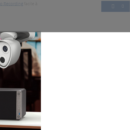
ro Recording
facile à