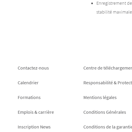
Enregistrement de
stabilité maximale
Footer
Footer
Contactez-nous
Centre de téléchargeme
left
right
Calendrier
Responsabilité & Protec
Formations
Mentions légales
Emplois & carrière
Conditions Générales
Inscription News
Conditions de la garanti