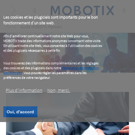
Skip
to
main
content
Les cookies et les plugiciels sont importants pour le bon
fonctionnement d'un site web.
Breadcrumb
Home
Guide MOBOTIX Partners
Afin d'améliorer continuellement notre site Web pour vous,
MOBOTIX traite des informations anonymes concernant votre visite.
En utilisant notre site Web, vous consentez à l'utilisation des cookies
et des plugiciels nécessaires à cette fin.
Vous trouverez des informations complémentaires et les réglages
des cookies et des plugiciels dans notre
déclaration de protection
des données
. Vous pouvez régler les paramètres dans les
préférences de votre navigateur.
Plus d‘information
Non, merci.
Oui, d'accord