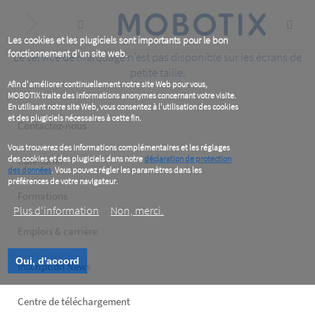
Skip
to
main
content
Les cookies et les plugiciels sont importants pour le bon
fonctionnement d'un site web.
Le service de marquage n’est pas disponible sur les écrans de
petite taille.
Afin d'améliorer continuellement notre site Web pour vous,
MOBOTIX traite des informations anonymes concernant votre visite.
En utilisant notre site Web, vous consentez à l'utilisation des cookies
et des plugiciels nécessaires à cette fin.
Footer
Contactez-nous
left
Vous trouverez des informations complémentaires et les réglages
des cookies et des plugiciels dans notre
déclaration de protection
Calendrier
des données
. Vous pouvez régler les paramètres dans les
préférences de votre navigateur.
Formations
Plus d‘information
Non, merci.
Emplois & carrière
Oui, d'accord
Inscription News
Footer
Centre de téléchargement