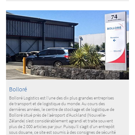
Bolloré
Bolloré Logistics est l’une des dix plus grandes entreprises
de transport et de logistique du monde. Au cours des
dernières années, le centre de stockage et de logistique de
Bolloré situé près de l’aéroport d’Auckland (Nouvelle-
Zélande) s’est considérablement agrandi et traite souvent
plus de 2 000 articles par jour. Puisqu’il s’agit d’un entrepôt
sous douane, ce site est soumis à des consignes de sécurité