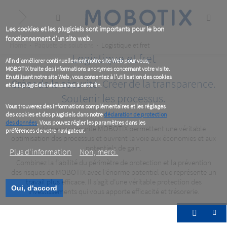
Skip
to
main
content
Les cookies et les plugiciels sont importants pour le bon
fonctionnement d'un site web.
Breadcrumb
Home
Paquets de solutions
Logistique et fret
Logistique et fret
Afin d'améliorer continuellement notre site Web pour vous,
MOBOTIX traite des informations anonymes concernant votre visite.
En utilisant notre site Web, vous consentez à l'utilisation des cookies
Créer de la sécurité. Créer de la transparence.
et des plugiciels nécessaires à cette fin.
Soutenir les processus.
Vous trouverez des informations complémentaires et les réglages
des cookies et des plugiciels dans notre
déclaration de protection
des données
. Vous pouvez régler les paramètres dans les
Les systèmes de sécurité MOBOTIX permettent une véritable
préférences de votre navigateur.
optimisation des processus et ouvrent la voie aux économies et aux
potentiels de gain.
Plus d‘information
Non, merci.
Combinez la fiabilité du périmètre de protection et la prévention
des risques de MOBOTIX avec l’énorme potentiel que représente un
travail plus efficace. Il s’agit d’une véritable protection des
Oui, d'accord
investissements qui vous apporte efficacité et trésorerie.