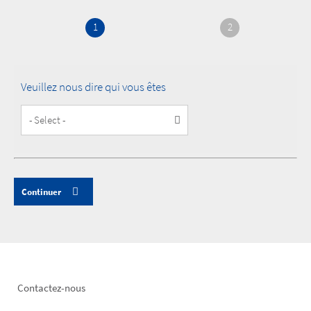
1
2
Veuillez nous dire qui vous êtes
Customer
Type
Footer
Contactez-nous
left