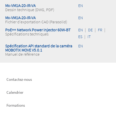
Mx-VM1A-20-IR-VA
EN
Dessin technique (DWG, PDF)
Mx-VM1A-20-IR-VA
EN
Fichier d'exportation CAO (Parasolid)
PoE++ Network Power Injector 60W-BT
EN
|
DE
|
FR
|
Spécifications techniques
ES
|
IT
Spécification API standard de la caméra
EN
MOBOTIX MOVE V5.0.1
Manuel de référence
Footer
Contactez-nous
left
Calendrier
Formations