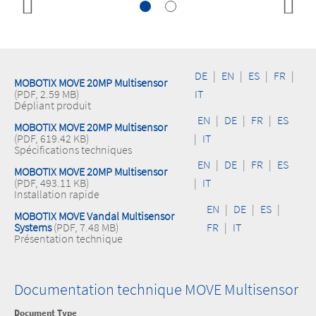
DE
|
EN
|
ES
|
FR
|
MOBOTIX MOVE 20MP Multisensor
(PDF, 2.59 MB)
IT
Dépliant produit
EN
|
DE
|
FR
|
ES
MOBOTIX MOVE 20MP Multisensor
(PDF, 619.42 KB)
|
IT
Spécifications techniques
EN
|
DE
|
FR
|
ES
MOBOTIX MOVE 20MP Multisensor
(PDF, 493.11 KB)
|
IT
Installation rapide
EN
|
DE
|
ES
|
MOBOTIX MOVE Vandal Multisensor
Systems
(PDF, 7.48 MB)
FR
|
IT
Présentation technique
Documentation technique MOVE Multisensor
Document Type