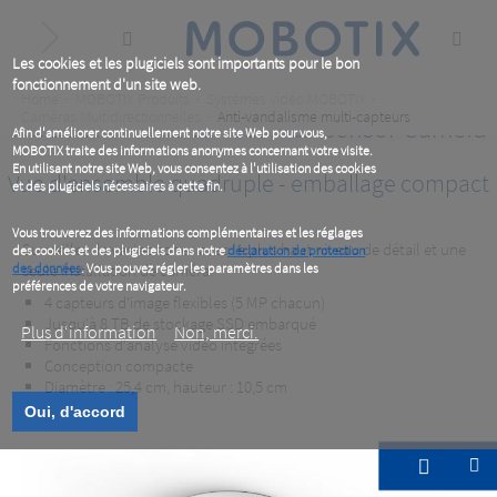
Skip
to
main
content
Les cookies et les plugiciels sont importants pour le bon
fonctionnement d'un site web.
Breadcrumb
Home
MOBOTIX Produits
Systèmes vidéo MOBOTIX
Caméras Multidirectionnelles
Anti-vandalisme multi-capteurs
MOBOTIX MOVE Vandal Multisensor Camera
Afin d'améliorer continuellement notre site Web pour vous,
MOBOTIX traite des informations anonymes concernant votre visite.
En utilisant notre site Web, vous consentez à l'utilisation des cookies
Vue d'ensemble quadruple - emballage compact
et des plugiciels nécessaires à cette fin.
Vous trouverez des informations complémentaires et les réglages
Surveiller de vastes zones avec le plus haut niveau de détail et une
des cookies et des plugiciels dans notre
déclaration de protection
des données
seule installation de caméra.
. Vous pouvez régler les paramètres dans les
préférences de votre navigateur.
4 capteurs d'image flexibles (5 MP chacun)
Jusqu'à 8 TB de stockage SSD embarqué
Plus d‘information
Non, merci.
Fonctions d'analyse vidéo intégrées
Conception compacte
Diamètre : 25,4 cm, hauteur : 10,5 cm
Oui, d'accord