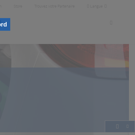
Langue
m
Store
Trouvez votre Partenaire
s
ord
lité
ssus, augmenter les bénéfices