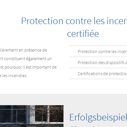
Protection contre les ince
certifiée
culièrement en présence de
Protection contre les ince
tent constituent également un
Protection des dispositifs
st pourquoi il est important de
Certifications de protecti
e les incendies.
Erfolgsbeispie