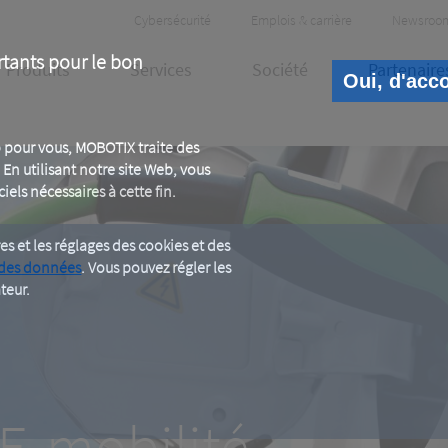
Header
Cybersécurité
Emplois & carrière
Newsroo
Meta
rtants pour le bon
Produits
Services
Société
Partenaire
Oui, d'acc
 pour vous, MOBOTIX traite des
En utilisant notre site Web, vous
iels nécessaires à cette fin.
 et les réglages des cookies et des
 des données
. Vous pouvez régler les
E-mobi
teur.
Sécuriser et améliorer les proce
E-mobilité