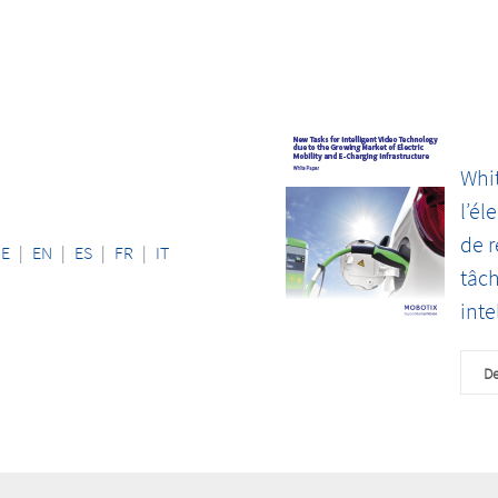
Whi
l’él
de r
DE
|
EN
|
ES
|
FR
|
IT
tâch
inte
De