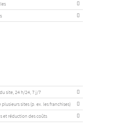
les
s
 site, 24 h/24, 7 j/7
lusieurs sites (p. ex. les franchises)
s et réduction des coûts