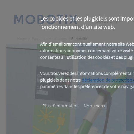
Skip
to
main
Main
content
Les cookies et les plugiciels sont impo
Solutions
fonctionnement d'un site web.
navigation
Breadcrumb
Home
Paquets de solutions
E-mobilité
Afin d'améliorer continuellement notre site Web
informations anonymes concernant votre visite. 
consentez à l'utilisation des cookies et des plugic
Vous trouverez des informations complémentaires
plugiciels dans notre
déclaration de protection
paramètres dans les préférences de votre naviga
Plus d‘information
Non, merci.