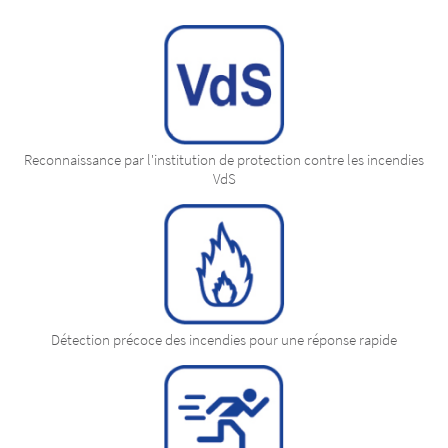
Approuvé par VdS
Détectez les incendies de manière fiable et le
Reconnaissance par l'institution de protection contre les incendies
plus tôt possible
VdS
Détection précoce des incendies pour une réponse rapide