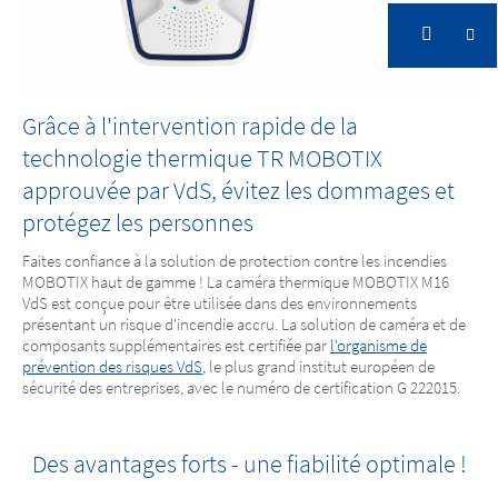
Grâce à l'intervention rapide de la
technologie thermique TR MOBOTIX
approuvée par VdS, évitez les dommages et
protégez les personnes
Approuvé par VdS
Faites confiance à la solution de protection contre les incendies
MOBOTIX haut de gamme ! La caméra thermique MOBOTIX M16
Détectez les incendies de manière fiable et le plus
VdS est conçue pour être utilisée dans des environnements
tôt possible
présentant un risque d'incendie accru. La solution de caméra et de
composants supplémentaires est certifiée par
l'organisme de
prévention des risques VdS
, le plus grand institut européen de
sécurité des entreprises, avec le numéro de certification G 222015.
Des avantages forts - une fiabilité optimale !