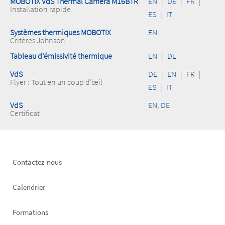
MOBOTIX VdS Thermal Camera M16BTR
EN
|
DE
|
FR
|
Installation rapide
ES
|
IT
Systèmes thermiques MOBOTIX
EN
Critères Johnson
Tableau d'émissivité thermique
EN
|
DE
VdS
DE
|
EN
|
FR
|
Flyer : Tout en un coup d'œil
ES
|
IT
VdS
EN, DE
Certificat
Footer
Contactez-nous
left
Calendrier
Formations