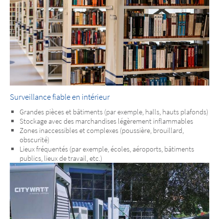
Surveillance fiable en intérieur
Grandes pièces et bâtiments (par exemple, halls, hauts plafonds)
Stockage avec des marchandises légèrement inflammables
Zones inaccessibles et complexes (poussière, brouillard,
obscurité)
Lieux fréquentés (par exemple, écoles, aéroports, bâtiments
publics, lieux de travail, etc.)