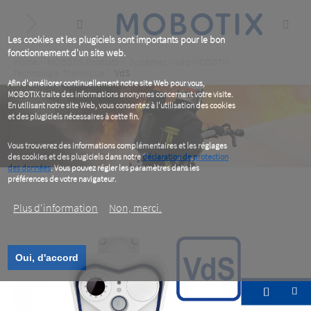
Skip
to
main
content
Les cookies et les plugiciels sont importants pour le bon
fonctionnement d'un site web.
Breadcrumb
Home
MOBOTIX Produits
Systèmes vidéo MOBOTIX
Technologie Thermique
VdS
Afin d'améliorer continuellement notre site Web pour vous,
MOBOTIX traite des informations anonymes concernant votre visite.
En utilisant notre site Web, vous consentez à l'utilisation des cookies
et des plugiciels nécessaires à cette fin.
Vous trouverez des informations complémentaires et les réglages
des cookies et des plugiciels dans notre
déclaration de protection
des données
. Vous pouvez régler les paramètres dans les
préférences de votre navigateur.
Plus d‘information
Non, merci.
Oui, d'accord