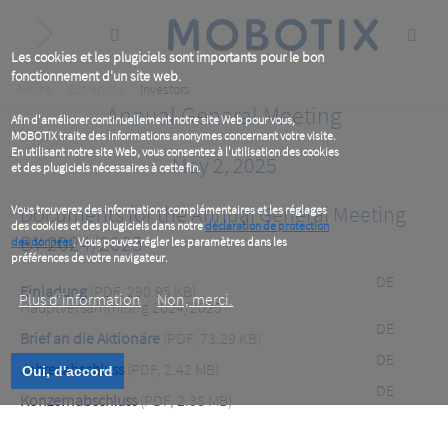
Skip
to
main
content
Les cookies et les plugiciels sont importants pour le bon
fonctionnement d'un site web.
Breadcrumb
Home
Entreprise
Investors
Annual General Meeting
Afin d'améliorer continuellement notre site Web pour vous,
MOBOTIX traite des informations anonymes concernant votre visite.
En utilisant notre site Web, vous consentez à l'utilisation des cookies
May 2, 2025
et des plugiciels nécessaires à cette fin.
Documents for the Annual General Meeting
Vous trouverez des informations complémentaires et les réglages
des cookies et des plugiciels dans notre
déclaration de protection
BY 2024/2025
des données
. Vous pouvez régler les paramètres dans les
préférences de votre navigateur.
DE
Einladung
(PDF, 290.95 KB)
Plus d‘information
Non, merci.
Hauptversammlung 2024/2025
DE
Brief an die Aktionäre
(PDF, 73.29 KB)
DE
Jahresabschluss
(PDF, 2.42 MB)
Oui, d'accord
DE
Konzernabschluss
(PDF, 2.38 MB)