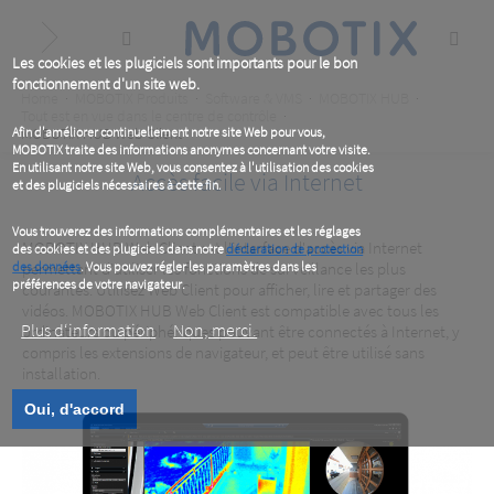
Skip
to
main
content
Les cookies et les plugiciels sont importants pour le bon
fonctionnement d'un site web.
Breadcrumb
Home
MOBOTIX Produits
Software & VMS
MOBOTIX HUB
Tout est en vue dans le centre de contrôle
MOBOTIX HUB Web Client
Afin d'améliorer continuellement notre site Web pour vous,
MOBOTIX HUB Web Client
MOBOTIX traite des informations anonymes concernant votre visite.
En utilisant notre site Web, vous consentez à l'utilisation des cookies
Accès facile via Internet
et des plugiciels nécessaires à cette fin.
Vous trouverez des informations complémentaires et les réglages
MOBOTIX HUB Web Client est l'interface d'accès via Internet
des cookies et des plugiciels dans notre
déclaration de protection
des données
permettant d'utiliser les fonctions de surveillance les plus
. Vous pouvez régler les paramètres dans les
préférences de votre navigateur.
courantes. Utilisez Web Client pour afficher, lire et partager des
vidéos. MOBOTIX HUB Web Client est compatible avec tous les
Plus d‘information
Non, merci.
ordinateurs ou périphériques pouvant être connectés à Internet, y
compris les extensions de navigateur, et peut être utilisé sans
installation.
Oui, d'accord