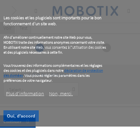
Skip
to
main
content
Les cookies et les plugiciels sont importants pour le bon
fonctionnement d'un site web.
Primary
Voir
(active
Test
tab)
tabs
Afin d'améliorer continuellement notre site Web pour vous,
MOBOTIX traite des informations anonymes concernant votre visite.
1
2
En utilisant notre site Web, vous consentez à l'utilisation des cookies
et des plugiciels nécessaires à cette fin.
Vous trouverez des informations complémentaires et les réglages
des cookies et des plugiciels dans notre
déclaration de protection
Veuillez nous dire qui vous êtes
des données
. Vous pouvez régler les paramètres dans les
préférences de votre navigateur.
Customer
Type
Plus d‘information
Non, merci.
Oui, d'accord