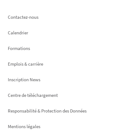
Footer
Contactez-nous
left
Calendrier
Formations
Emplois & carrière
Inscription News
Footer
Centre de téléchargement
right
Responsabilité & Protection des Données
Mentions légales