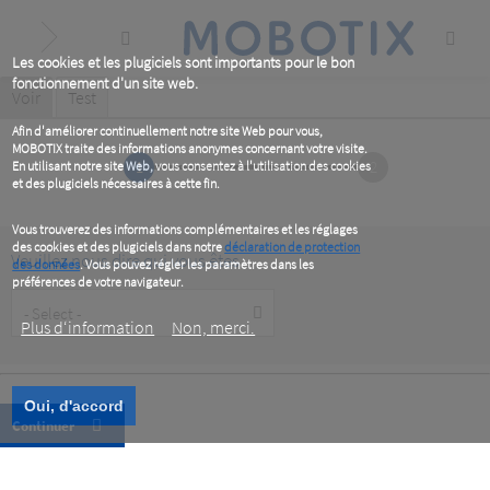
Skip
to
main
content
Les cookies et les plugiciels sont importants pour le bon
fonctionnement d'un site web.
Primary
Voir
(active
Test
tab)
tabs
Afin d'améliorer continuellement notre site Web pour vous,
MOBOTIX traite des informations anonymes concernant votre visite.
1
2
En utilisant notre site Web, vous consentez à l'utilisation des cookies
et des plugiciels nécessaires à cette fin.
Vous trouverez des informations complémentaires et les réglages
des cookies et des plugiciels dans notre
déclaration de protection
Veuillez nous dire qui vous êtes
des données
. Vous pouvez régler les paramètres dans les
préférences de votre navigateur.
Customer
Type
Plus d‘information
Non, merci.
Oui, d'accord