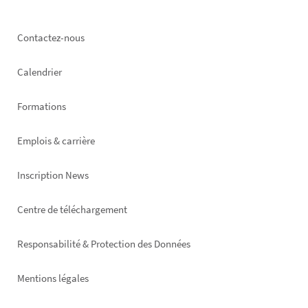
Footer
Contactez-nous
left
Calendrier
Formations
Emplois & carrière
Inscription News
Footer
Centre de téléchargement
right
Responsabilité & Protection des Données
Mentions légales