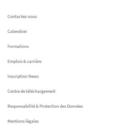
Footer
Contactez-nous
left
Calendrier
Formations
Emplois & carrière
Inscription News
Footer
Centre de téléchargement
right
Responsabilité & Protection des Données
Mentions légales