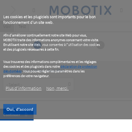
Skip
to
main
content
Les cookies et les plugiciels sont importants pour le bon
fonctionnement d'un site web.
Primary
Voir
(active
Test
tab)
tabs
Afin d'améliorer continuellement notre site Web pour vous,
MOBOTIX traite des informations anonymes concernant votre visite.
1
2
En utilisant notre site Web, vous consentez à l'utilisation des cookies
et des plugiciels nécessaires à cette fin.
Vous trouverez des informations complémentaires et les réglages
des cookies et des plugiciels dans notre
déclaration de protection
Veuillez nous dire qui vous êtes
des données
. Vous pouvez régler les paramètres dans les
préférences de votre navigateur.
Customer
Type
Plus d‘information
Non, merci.
Oui, d'accord