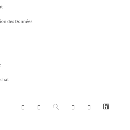
nt
tion des Données
e
achat