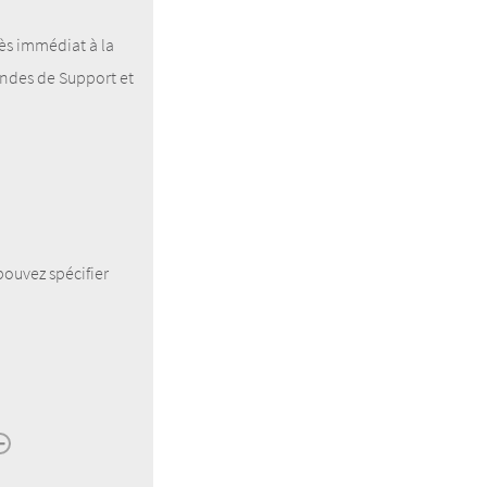
ès immédiat à la
andes de Support et
pouvez spécifier