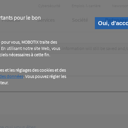
Header
Cybersécurité
Emplois & carrière
Newsroo
Meta
rtants pour le bon
Produits
Services
Société
Partenaire
Oui, d'acc
 pour vous, MOBOTIX traite des
test data. When submitted, this information
En utilisant notre site Web, vous
will still be saved
and/
iels nécessaires à cette fin.
 et les réglages des cookies et des
 des données
. Vous pouvez régler les
teur.
re qui vous êtes