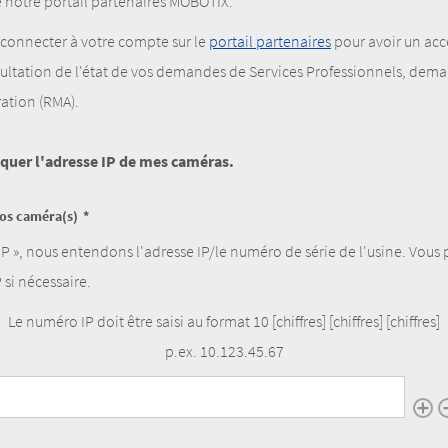
 notre portail partenaires MOBOTIX.
us connecter à votre compte sur le
portail partenaires
pour avoir un acc
nsultation de l'état de vos demandes de Services Professionnels, dem
tion (RMA).
iquer l'adresse IP de mes caméras.
vos caméra(s)
IP », nous entendons l'adresse IP/le numéro de série de l'usine. Vous 
 si nécessaire.
Le numéro IP doit être saisi au format 10 [chiffres] [chiffres] [chiffres]
p.ex. 10.123.45.67
vos caméra(s)
Adresse(s)
de