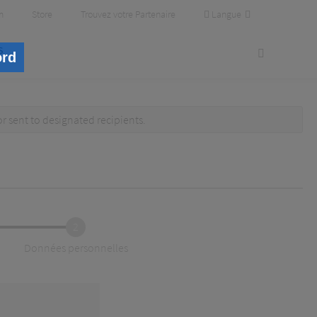
Langue
m
Store
Trouvez votre Partenaire
s
ord
or
sent to designated recipients
.
2
Données personnelles