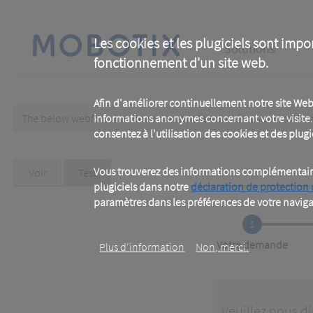
Skip
to
main
Main
content
Les cookies et les plugiciels sont impo
Solutions
fonctionnement d'un site web.
navigation
Afin d'améliorer continuellement notre site Web
The below webform has been prepopulated with custom/random 
informations anonymes concernant votre visite. 
Warning
consentez à l'utilisation des cookies et des plugic
message
Primary
Vous trouverez des informations complémentaires
Voir
Test
(active
tab)
plugiciels dans notre
déclaration de protection
tabs
paramètres dans les préférences de votre naviga
1
Current
Votre demande
Plus d‘information
Non, merci.
Veuillez nous di