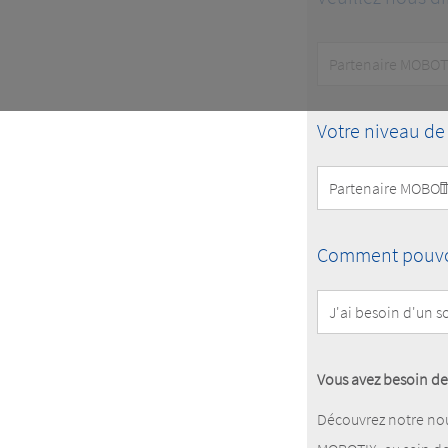
Customer
Type
Niveau
Votre niveau de
Partenaire
MOBOTIX
How
Comment pouvon
can
we
help
you?
Vous avez besoin de
Découvrez notre nou