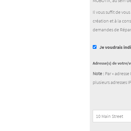
MOBOTIX, au sein de
Il vous suffit de vo
création et à la co
demandes de Répara
Je voudrais ind
Adresse(s) de votre/
Note :
Par « adresse 
plusieurs adresses IP
Adresse(s) de votre/