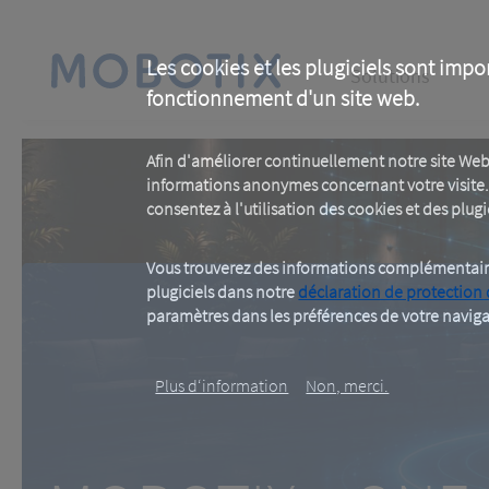
Skip
to
main
Main
content
Les cookies et les plugiciels sont impo
Solutions
fonctionnement d'un site web.
navigation
Afin d'améliorer continuellement notre site Web
informations anonymes concernant votre visite. 
consentez à l'utilisation des cookies et des plugic
Vous trouverez des informations complémentaires
plugiciels dans notre
déclaration de protection
paramètres dans les préférences de votre naviga
MOBOTIX c ON
Plus d‘information
Non, merci.
One Room. One Sensor. Don