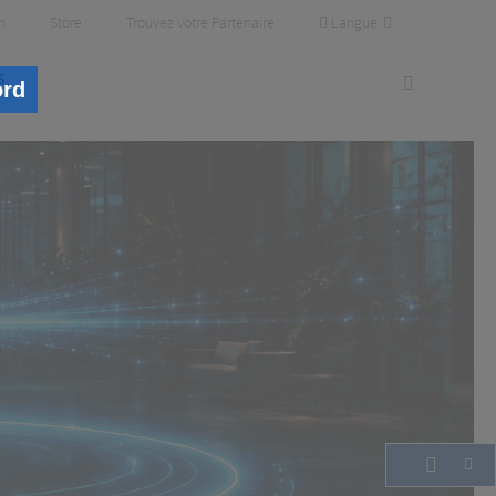
Langue
m
Store
Trouvez votre Partenaire
s
ord