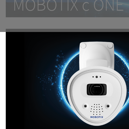
MOBOTIX c ON
One Room. One Sensor. Don