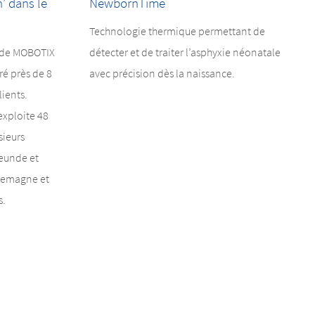
’ dans le
NewbornTime
Technologie thermique permettant de
e de MOBOTIX
détecter et de traiter l’asphyxie néonatale
ré près de 8
avec précision dès la naissance.
ients.
xploite 48
sieurs
eunde et
llemagne et
s.