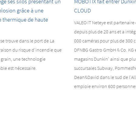
ge ses silos présentant un
MOBOTIX fait entrer Dunkin
plosion grâce à une
CLOUD
e thermique de haute
VALEO IT Neteye est partenair
depuis plus de 20 ans et a intég
 se trouve dans le port de La
000 caméras pour plus de 300 cl
raison du risque d'incendie que
DFNBG Gastro GmbH & Co. KG e
 grain, une technologie
magasins Dunkin' ainsi que plu
able est nécessaire.
succursales Subway, Pommesfr
Dean&David dans le sud de l'A
emploie environ 600 personne