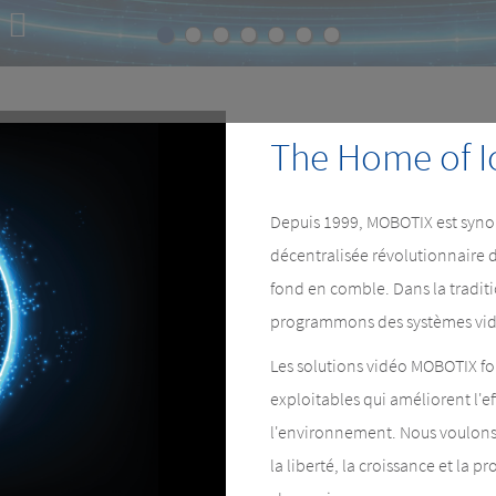
E
e.
The Home of I
Depuis 1999, MOBOTIX est syn
décentralisée révolutionnaire 
fond en comble. Dans la traditi
programmons des systèmes vidéo
Les solutions vidéo MOBOTIX fo
exploitables qui améliorent l'ef
l'environnement. Nous voulons of
la liberté, la croissance et la 