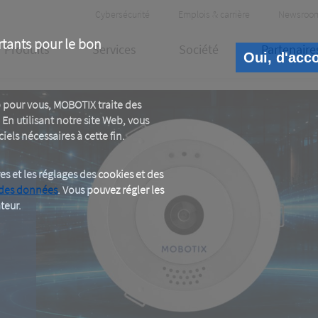
Header
Cybersécurité
Emplois & carrière
Newsroo
Meta
rtants pour le bon
Produits
Services
Société
Partenaire
Oui, d'acc
 pour vous, MOBOTIX traite des
En utilisant notre site Web, vous
iels nécessaires à cette fin.
 et les réglages des cookies et des
 des données
. Vous pouvez régler les
teur.
E
e.