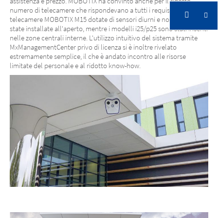
assistenza e prezzo. MOBOTIX ha convinto anche per il ridotto
numero di telecamere che rispondevano a tutti i requisiti. Inoltre, le
telecamere MOBOTIX M15 dotate di sensori diurni e notturni sono
state installate all'aperto, mentre i modelli i25/p25 sono stati inseriti
nelle zone centrali interne. L'utilizzo intuitivo del sistema tramite
MxManagementCenter privo di licenza si è inoltre rivelato
estremamente semplice, il che è andato incontro alle risorse
limitate del personale e al ridotto know-how.