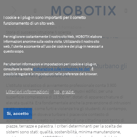
Skip
to
main
content
I cookie e i plug-in sono importanti per il corretto
funzionamento di un sito web.
Breadcrumb
Home
Soluzioni
Istruzione & Formazione
Storia di successo istruzione & scienza
Da Vinci College, Roosendaal, NL
Per migliorare costantemente il nostro sito Web, MOBOTIX elabora
informazioni anonime sulla vostra visita. Utilizzando il nostro sito
web, l'utente acconsente all'uso dei cookie e dei plug-in necessari a
questo scopo.
Dispositivi di sorveglianza che disturbano gli
Per ulteriori informazioni e impostazioni per i cookie e i plug-in,
consultare la nostra
dichiarazione sulla protezione dei dati
. È
intrusi, non gli studenti
possibile regolare le impostazioni nelle preferenze del browser.
.
L'istituto scolastico di avviamento professionale conta 3.900
studenti. Nel 2017 sono stati aggiunti nuovi edifici, per una
Ulteriori informazioni
No, grazie.
superficie complessiva di 13.500 m², dotati di apparecchiature di
elevata qualità. Era fondamentale anche la prevenzione di intrusioni
e atti vandalici, come furti e violenze tra gli studenti. Al contempo,
Si, accetto
la soluzione non doveva turbare il piacevole contesto di
apprendimento, creato sul modello di una cittadina con tanto di
piazze, terrazze e palestra. I criteri determinanti per la scelta dei
sistemi sono stati: qualità, sostenibilità, minima manutenzione,