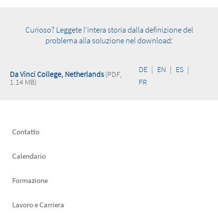
Curioso? Leggete l'intera storia dalla definizione del
problema alla soluzione nel download:
DE
|
EN
|
ES
|
Da Vinci College, Netherlands
(PDF,
1.14 MB)
FR
Footer
Contatto
left
Calendario
Formazione
Lavoro e Carriera