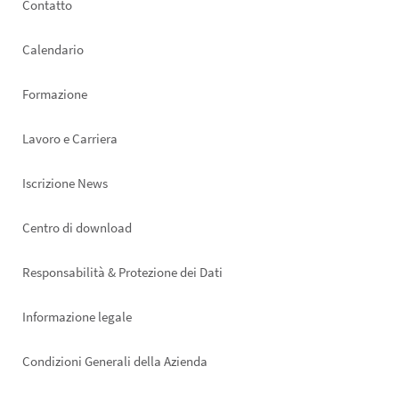
Footer
Contatto
left
Calendario
Formazione
Lavoro e Carriera
Iscrizione News
Footer
Centro di download
right
Responsabilità & Protezione dei Dati
Informazione legale
Condizioni Generali della Azienda