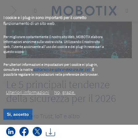
Skip
to
main
content
I cookie e i plug-in sono importanti per il corretto
funzionamento di un sito web.
Per migliorare costantemente il nostro sito Web, MOBOTIX elabora
informazioni anonime sulla vostra visita. Utilizzando il nostro sito
web, l'utente acconsente all'uso dei cookie e dei plug-in necessari a
questo scopo.
Per ulteriori informazioni e impostazioni per i cookie e i plug-in,
Prodotti e Soluzioni
| 13 gennaio 2026
consultare la nostra
dichiarazione sulla protezione dei dati
. È
possibile regolare le impostazioni nelle preferenze del browser.
Le 5 principali tendenze
.
Ulteriori informazioni
No, grazie.
della sicurezza per il 2026
Si, accetto
Edge AI, Zero Trust, IoT e altro