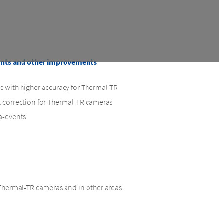
nts and other improvements
s with higher accuracy for Thermal-TR
t correction for Thermal-TR cameras
a-events
 Thermal-TR cameras and in other areas