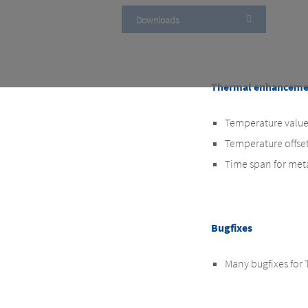
Downloads
Thermal enhanceme
Temperature value
Temperature offse
Time span for met
Bugfixes
Many bugfixes for