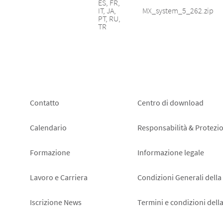
ES, FR,
IT, JA,
MX_system_5_262.zip
PT, RU,
TR
Footer
Footer
Contatto
Centro di download
left
right
Calendario
Responsabilità & Protezio
Formazione
Informazione legale
Lavoro e Carriera
Condizioni Generali della
Iscrizione News
Termini e condizioni dell