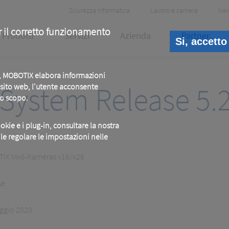
Header
Sicurezza informatica
Lavoro e carriera
Ne
Meta
r il corretto funzionamento
Prodotti
Servizi
Azienda
Partner
Si, accetto
b, MOBOTIX elabora informazioni
System Release 5.2
o sito web, l'utente acconsente
to scopo.
okie e i plug-in, consultare la nostra
ile regolare le impostazioni nelle
IX Mx6-Kameras x16/x26
se
ggio 2020