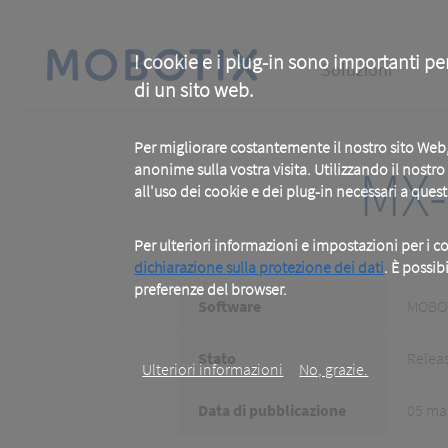
Skip
to
main
Main
content
I cookie e i plug-in sono importanti pe
Soluzioni
di un sito web.
navigation
Per migliorare costantemente il nostro sito We
MX-
anonime sulla vostra visita. Utilizzando il nostr
all'uso dei cookie e dei plug-in necessari a ques
Per ulteriori informazioni e impostazioni per i co
dichiarazione sulla protezione dei dati
. È possib
preferenze del browser.
Software
MOBOT
.
Stato
Relea
Ulteriori informazioni
No, grazie.
Data di pubblicazione
05 ma