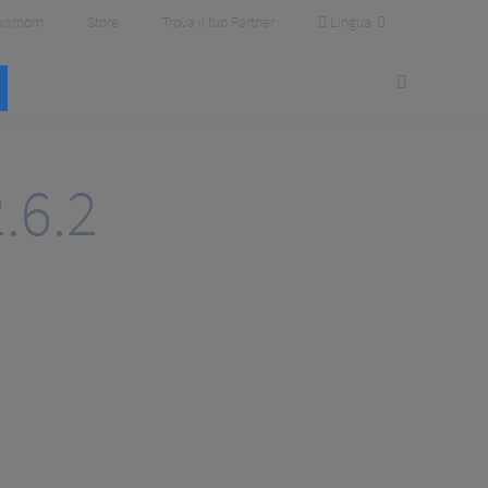
Lingua
wsroom
Store
Trova il tuo Partner
.6.2