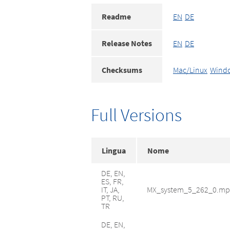
Readme
EN
DE
Release Notes
EN
DE
Checksums
Mac/Linux
Wind
Full Versions
Lingua
Nome
DE, EN,
ES, FR,
IT, JA,
MX_system_5_262_0.mp
PT, RU,
TR
DE, EN,